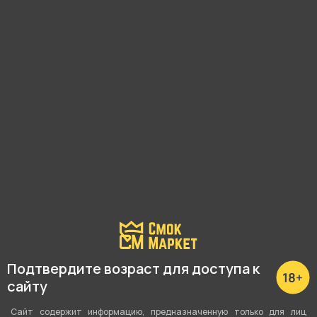
Чаша Хулиган - Убивашка
Чаша Хулиган - Убивашка
(Черный мат бл*)
(Миллион)
1 390 ₽
1 490 ₽
В корзину
В корзину
Подтвердите возраст для доступа к
сайту
Чаша Хулиган - Котя
Чаша Хулиган - Мама
Сайт содержит информацию, предназначенную только для лиц