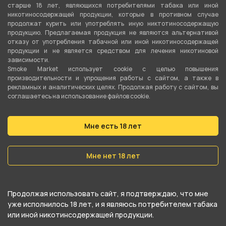
старше 18 лет, являющихся потребителями табака или иной
никотиносодержащей продукции, которые в противном случае
продолжат курить или употреблять иную никтотиносодержащую
1 550 ₽
1 550 ₽
продукцию. Предлагаемая продукция не являются альтернативой
отказу от употребления табачной или иной никотиносодержащей
продукции и не является средством для лечения никотиновой
В корзину
В корзину
зависимости.
Smoke Market использует cookie c целью повышения
производительности и упрощения работы с сайтом, а также в
рекламных и аналитических целях. Продолжая работу с сайтом, вы
соглашаетесь на использование файлов cookie.
Мне есть 18 лет
Мне нет 18 лет
Чаша Хулиган - ПОП
Чаша Хулиган x Kong -
Продолжая использовать сайт, я подтверждаю, что мне
Дони
уже исполнилось 18 лет, и я являюсь потребителем табака
или иной никотинсодержащей продукции.