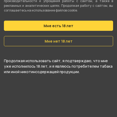
производительности и упрощения работы с сайтом, а также в
Чаша GAMORA
Чаша ALFA - Коричневая
рекламных и аналитических целях. Продолжая работу с сайтом, вы
глина
соглашаетесь на использование файлов cookie.
Мне есть 18 лет
1 200 ₽
550 ₽
Мне нет 18 лет
В корзину
Нет в наличии
Продолжая использовать сайт, я подтверждаю, что мне
уже исполнилось 18 лет, и я являюсь потребителем табака
или иной никотинсодержащей продукции.
нет в наличии
Чаша EDGE - Черная глина