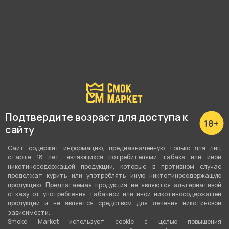
Чаша FACT - Белая
Чаша FACT - Черная
850 ₽
850 ₽
В корзину
В корзину
Подтвердите возраст для доступа к
сайту
Сайт содержит информацию, предназначенную только для лиц
старше 18 лет, являющихся потребителями табака или иной
никотиносодержащей продукции, которые в противном случае
продолжат курить или употреблять иную никтотиносодержащую
продукцию. Предлагаемая продукция не являются альтернативой
отказу от употребления табачной или иной никотиносодержащей
продукции и не является средством для лечения никотиновой
зависимости.
Smoke Market использует cookie c целью повышения
нет в наличии