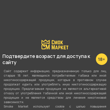
Смесь для кальяна CHABA
Смесь для кальяна CHABA
40г - Fruit Ice (Фруктовый
40г - Gummy Bears
Лед)
(Мармеладные Мишки)
250 ₽
250 ₽
В корзину
В корзину
Подтвердите возраст для доступа к
сайту
Сайт содержит информацию, предназначенную только для лиц
старше 18 лет, являющихся потребителями табака или иной
никотиносодержащей продукции, которые в противном случае
продолжат курить или употреблять иную никтотиносодержащую
продукцию. Предлагаемая продукция не являются альтернативой
отказу от употребления табачной или иной никотиносодержащей
продукции и не является средством для лечения никотиновой
зависимости.
Smoke Market использует cookie c целью повышения