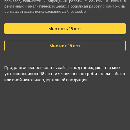
производительности и упрощения работы с сайтом, а также в
рекламных и аналитических целях. Продолжая работу с сайтом, вы
Смесь для кальяна CHABA
Смесь для кальяна CHABA
соглашаетесь на использование файлов cookie.
40г - Peach Lime (Персик
40г - Pineapple (Ананас)
Лайм)
Мне есть 18 лет
250 ₽
250 ₽
Мне нет 18 лет
В корзину
В корзину
Продолжая использовать сайт, я подтверждаю, что мне
уже исполнилось 18 лет, и я являюсь потребителем табака
или иной никотинсодержащей продукции.
Смесь для кальяна CHABA
Смесь для кальяна CHABA