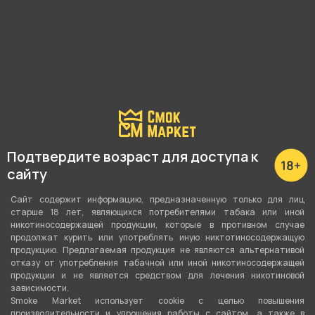
IZI QL 15000 - Mint Candies
IZI QL 15000 -
(Ментоловые Конфеты)
Pomegranate Juice with
Currants and Lemon
(Гранатовый сок
Смородина Лимон)
2 000 ₽
2 000 ₽
В корзину
В корзину
Подтвердите возраст для доступа к
сайту
Сайт содержит информацию, предназначенную только для лиц
старше 18 лет, являющихся потребителями табака или иной
никотиносодержащей продукции, которые в противном случае
продолжат курить или употреблять иную никтотиносодержащую
продукцию. Предлагаемая продукция не являются альтернативой
отказу от употребления табачной или иной никотиносодержащей
продукции и не является средством для лечения никотиновой
зависимости.
Smoke Market использует cookie c целью повышения
производительности и упрощения работы с сайтом, а также в
IZI QL 15000 - Sour
IZI QL 15000 - Sour Pomelo