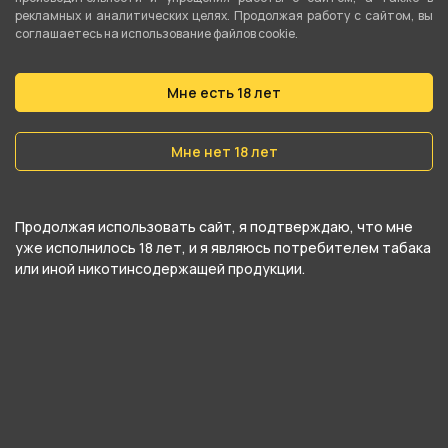
рекламных и аналитических целях. Продолжая работу с сайтом, вы
Grapefruit and Blackberry
(Кислый Помело)
Juice (Кислый Сок
соглашаетесь на использование файлов cookie.
Грейпфрута и Ежевики)
Мне есть 18 лет
2 000 ₽
2 000 ₽
В корзину
В корзину
Мне нет 18 лет
Продолжая использовать сайт, я подтверждаю, что мне
уже исполнилось 18 лет, и я являюсь потребителем табака
или иной никотинсодержащей продукции.
IZI QL 15000 - Sour Skitlez
IZI QL 15000 - Sweet
Candies (Кислые Конфеты
Grapefruit (Сладкий
Скитлз)
Грейпфрут)