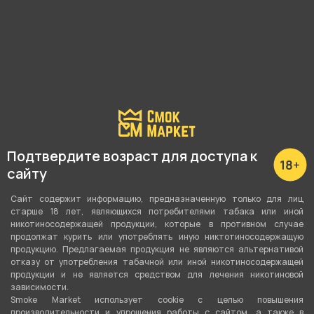
В корзину
В корзину
Подтвердите возраст для доступа к
сайту
Сайт содержит информацию, предназначенную только для лиц
Чаша COSMO BOWL x
Чаша STONE - Phunnel
старше 18 лет, являющихся потребителями табака или иной
SMOKEMARKET - HoReCa
(черный)
(Фанел)
никотиносодержащей продукции, которые в противном случае
продолжат курить или употреблять иную никтотиносодержащую
продукцию. Предлагаемая продукция не являются альтернативой
отказу от употребления табачной или иной никотиносодержащей
890 ₽
970 ₽
продукции и не является средством для лечения никотиновой
зависимости.
Smoke Market использует cookie c целью повышения
В корзину
В корзину
производительности и упрощения работы с сайтом, а также в