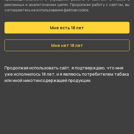
рекламных и аналитических целях. Продолжая работу с сайтом, вы
соглашаетесь на использование файлов cookie.
Мне есть 18 лет
Мне нет 18 лет
Продолжая использовать сайт, я подтверждаю, что мне
Чаша ОБЛАКО - FLOW
Чаша ОБЛАКО - Соло
уже исполнилось 18 лет, и я являюсь потребителем табака
(Cиний)
или иной никотинсодержащей продукции.
980 ₽
1 100 ₽
В корзину
В корзину