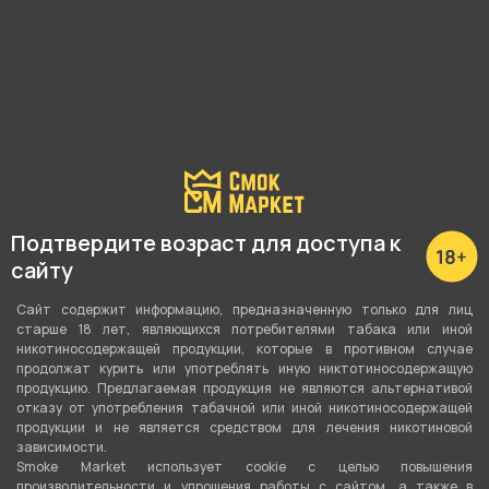
Мохито)
фруктами и мятой)
985 ₽
985 ₽
В корзину
В корзину
Подтвердите возраст для доступа к
сайту
Сайт содержит информацию, предназначенную только для лиц
старше 18 лет, являющихся потребителями табака или иной
никотиносодержащей продукции, которые в противном случае
продолжат курить или употреблять иную никтотиносодержащую
продукцию. Предлагаемая продукция не являются альтернативой
Табак для кальяна
Табак для кальяна
отказу от употребления табачной или иной никотиносодержащей
BANGER 100г - Wildberry
BANGER 100г - Yummy Gum
продукции и не является средством для лечения никотиновой
Crush (Ягодный пунш)
(Жвачка арбуз клубника)
зависимости.
Smoke Market использует cookie c целью повышения
производительности и упрощения работы с сайтом, а также в