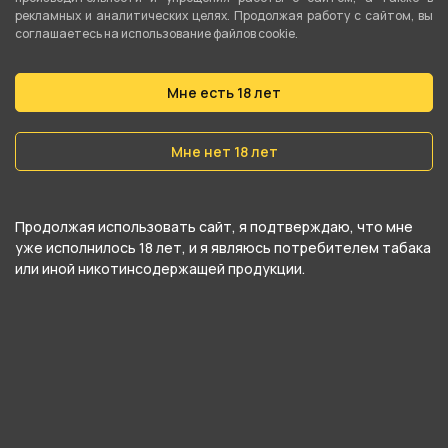
985 ₽
985 ₽
рекламных и аналитических целях. Продолжая работу с сайтом, вы
соглашаетесь на использование файлов cookie.
В корзину
В корзину
Мне есть 18 лет
Мне нет 18 лет
Продолжая использовать сайт, я подтверждаю, что мне
уже исполнилось 18 лет, и я являюсь потребителем табака
или иной никотинсодержащей продукции.
Табак для кальяна ВЕТЕР
Табак для кальяна ВЕТЕР
СЕВЕРНЫЙ 100г -
СЕВЕРНЫЙ 100г - Выпьем
Восточные Пряности
за морковь
1 050 ₽
1 050 ₽