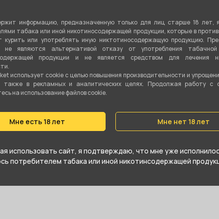
ек УПГ напоминает привычные модели по типу турок, но количе
ржит информацию, предназначенную только для лиц старше 18 лет, 
 все равно обеспечивают комфортную свободную тягу.
лями табака или иной никотиносодержащей продукции, которые в проти
 курить или употреблять иную никтотиносодержащую продукцию. Пр
я не являются альтернативой отказу от употребления табачной
ши UPG в Кургане можно в интернет-магазине кальянов Smoke M
содержащей продукции и не является средством для лечения ни
абрать его в ближайшем магазине с удобным самовывозом.
ти.
ket использует cookie c целью повышения производительности и упрощен
а также в рекламных и аналитических целях. Продолжая работу с 
сь на использование файлов cookie.
Мне есть 18 лет
Мне нет 18 лет
я использовать сайт, я подтверждаю, что мне уже исполнилось
юсь потребителем табака или иной никотинсодержащей продукц