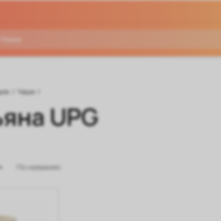
щие
/
Чаши
/
ьяна UPG
По названию