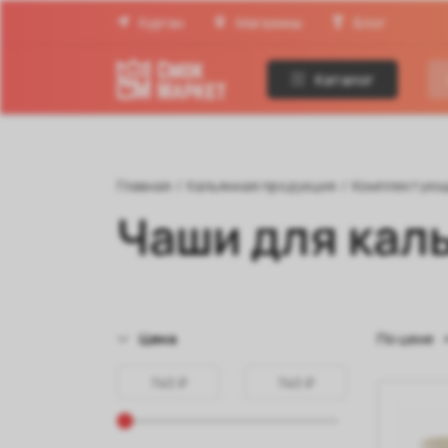
Курган
Магазины
Блог
Каталог
Главная
/
Кальянная продукция
/
Комплектую
Чаши для кал
Цена
По цене