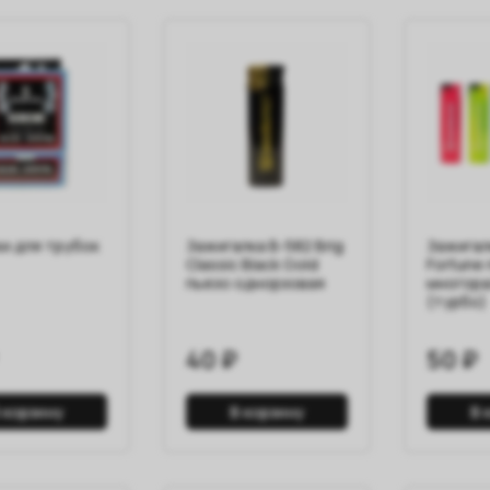
и для трубок
Зажигалка B-582 Brig
Зажигалк
Classic Black Gold
Fortune
пьезо однорзовая
многора
(турбо)
40 ₽
50 ₽
 корзину
В корзину
В 