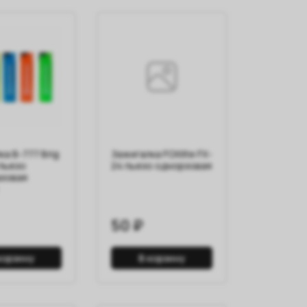
а B-777 Brig
Зажигалка FOXlite FX-
 пьезо
24 пьезо однорзовая
зовая
50 ₽
корзину
В корзину