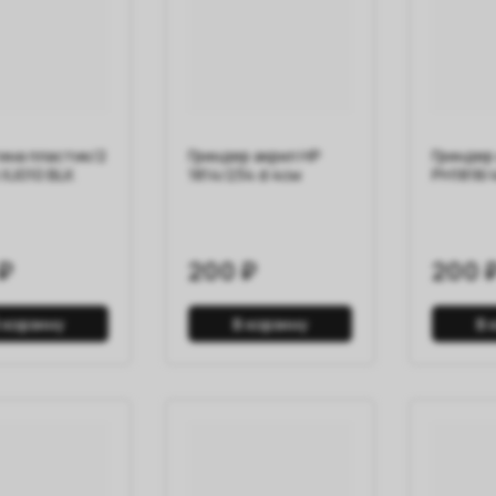
ина пластик/2
Гриндер акрил HP
Гриндер
 XJ010 BLK
1814/234 d 4см
PH1818/
₽
200 ₽
200 
 корзину
В корзину
В 