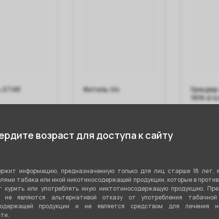
ь STAR
Фитиль Vic
Гриндер
1816 d 4
рдите возраст для доступа к сайту
80 ₽
100 ₽
 корзину
В корзину
В 
ржит информацию, предназначенную только для лиц старше 18 лет, 
лями табака или иной никотиносодержащей продукции, которые в проти
 курить или употреблять иную никтотиносодержащую продукцию. Пр
я не являются альтернативой отказу от употребления табачной
содержащей продукции и не является средством для лечения ни
ти.