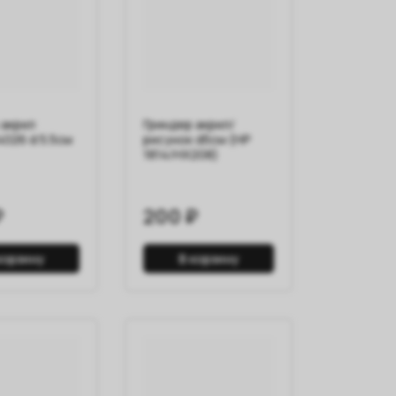
 акрил
Гриндер акрил/
4026 d 5.5см
рисунок d5см (HP
1814/HX208)
₽
200 ₽
корзину
В корзину