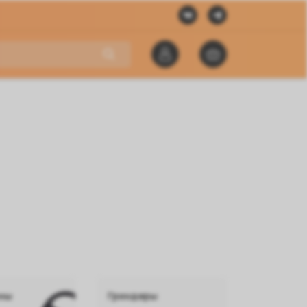
ны
Гриндеры