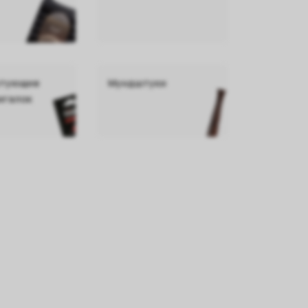
ктующие
Мундштуки
игалок