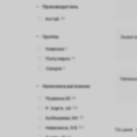
Производитель
Китай
90
Группы
Зажига
Новинка
0
Популярно
19
Скидка
0
Пепел
Наличие в магазинах
Пушкина 25
80
Р. Зорге, 46
106
Куйбышева, 69
131
Невежина, 3/8
122
По цене
94