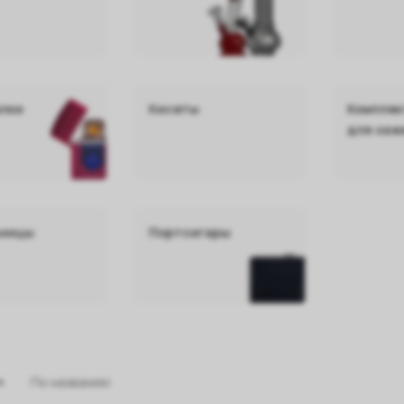
лки
Кисеты
Компле
для заж
ьницы
Портсигары
По названию