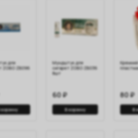
ук для
Мундштук для
Кремний
т ZOBO ZB096
сигарет ZOBO ZB036
пластм
8шт
60 ₽
80 ₽
 корзину
В корзину
В 