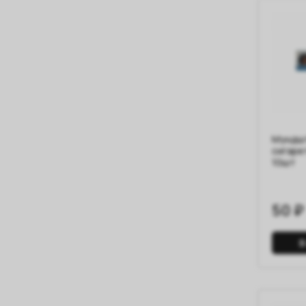
Мундшт
сигаре
10шт
50 ₽
В