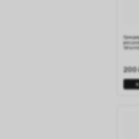
Гринде
рисуно
1814/H
200 
В