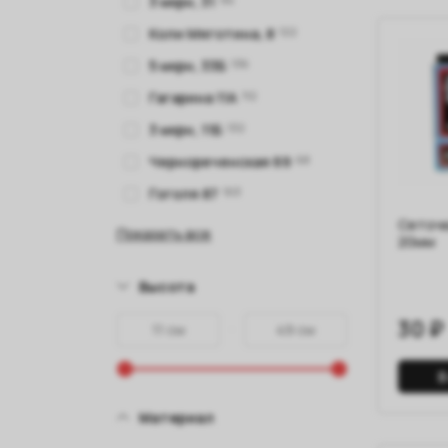
3 мкрн, 31
Коли Мяготина, 8
122
5 мкрн, 33Б
136
Гагарина 11А
112
3 мкрн, 11Б
132
Чернореченская 69
68
Гоголя 87
103
Сеточк
Показать все
20мм
Высота
30 ₽
В
Материал