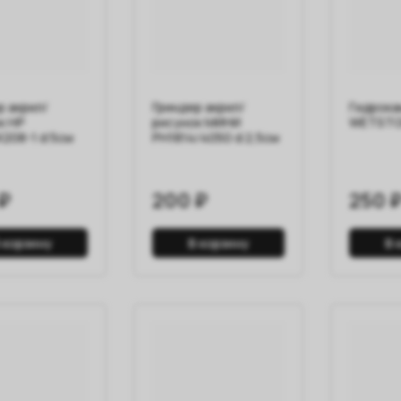
р акрил/
Гриндер акрил/
Гидрока
к HP
рисунок МИНИ
WETST
X208-1 d 5см
PH1814/4050 d 2,5см
₽
200 ₽
250 
 корзину
В корзину
В 