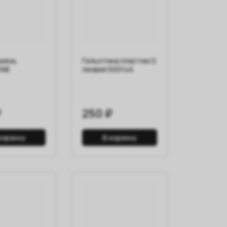
мень
Гильотина пластик/2
ONE
лезвия 50014A
₽
250 ₽
корзину
В корзину