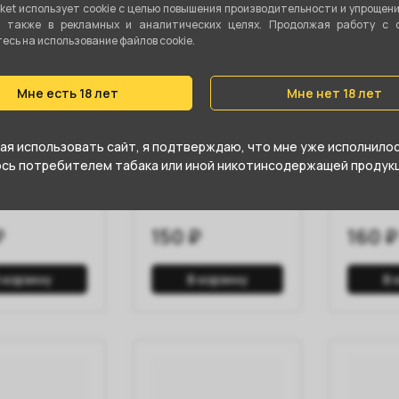
ket использует cookie c целью повышения производительности и упрощен
а также в рекламных и аналитических целях. Продолжая работу с 
сь на использование файлов cookie.
Мне есть 18 лет
Мне нет 18 лет
 RUNIS 100мл
Топталка трубочная
Газ ZIGL
я использовать сайт, я подтверждаю, что мне уже исполнилось
Тройник ТТm
юсь потребителем табака или иной никотинсодержащей продукц
₽
150 ₽
160 ₽
 корзину
В корзину
В 