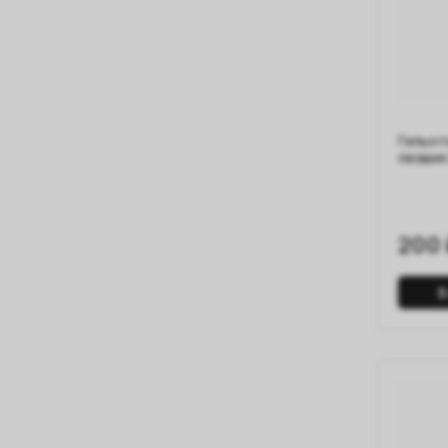
Гильот
лезвия
200 
В