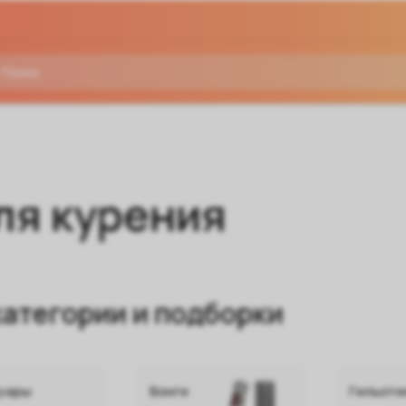
ля курения
атегории и подборки
уары
Бонги
Гильоти