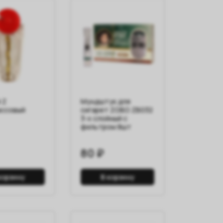
 Z
Мундштук для
ассовый
сигарет ZOBO ZB032
3-х слойный с
фильтром 8шт
80 ₽
корзину
В корзину