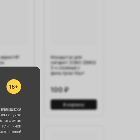
 акрил HP
Мундштук для
см
сигарет ZOBO ZB802
3-х слойный с
фильтром 10шт
100 ₽
корзину
В корзину
являющихся
вном случае
едлагаемая
 или иной
котиновой