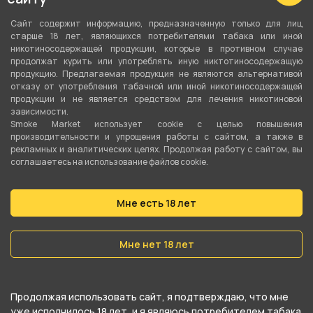
Кисет для табака 21618
Кисет для табака 21631
иск кожа/Джинс
иск кожа/Череп 3
Сайт содержит информацию, предназначенную только для лиц
коричневый
старше 18 лет, являющихся потребителями табака или иной
никотиносодержащей продукции, которые в противном случае
продолжат курить или употреблять иную никтотиносодержащую
800 ₽
800 ₽
продукцию. Предлагаемая продукция не являются альтернативой
отказу от употребления табачной или иной никотиносодержащей
продукции и не является средством для лечения никотиновой
В корзину
В корзину
зависимости.
Smoke Market использует cookie c целью повышения
производительности и упрощения работы с сайтом, а также в
рекламных и аналитических целях. Продолжая работу с сайтом, вы
соглашаетесь на использование файлов cookie.
Мне есть 18 лет
Мне нет 18 лет
Кисет для табака 21633
Кисет для табака 86104А/
Продолжая использовать сайт, я подтверждаю, что мне
иск кожа/Мотоцикл 2
иск кожа 16*9см (Angelo)
уже исполнилось 18 лет, и я являюсь потребителем табака