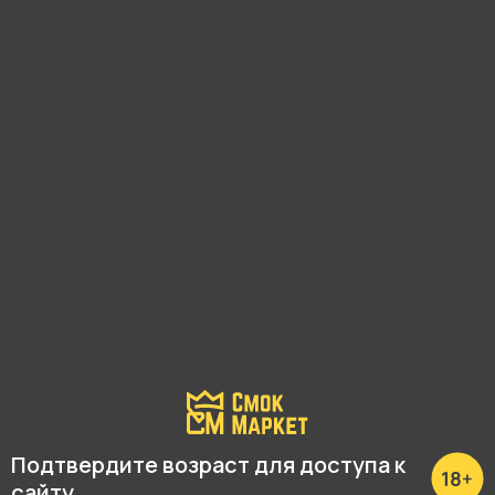
Кисет для табака 21628/
Кисет для табака 21617
иск кожа/Паук 3
иск кожа/Джинс бежевый
650 ₽
800 ₽
В корзину
В корзину
Подтвердите возраст для доступа к
сайту