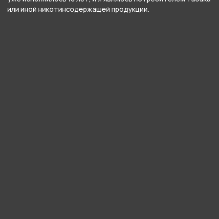
или иной никотинсодержащей продукции.
800 ₽
850 ₽
В корзину
В корзину
Кисет для табака 21604/
Кисет для табака 21606/
иск кожа/Черный
иск кожа/Коричневый