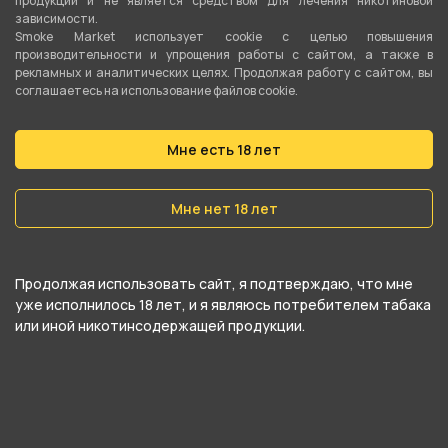
продукции и не является средством для лечения никотиновой
зависимости.
Кисет для табака 21626/иск кожа/Паук 1
Smoke Market использует cookie c целью повышения
(синий) от компании , относится к
производительности и упрощения работы с сайтом, а также в
рекламных и аналитических целях. Продолжая работу с сайтом, вы
категориям
Комплектующие для трубок
,
соглашаетесь на использование файлов cookie.
Кисеты
.
Мне есть 18 лет
В нашем интернет-магазине вы можете
купить Кисет для табака 21626/иск кожа/Паук 1
Мне нет 18 лет
(синий) и забрать самовывозом в ближайшем
магазине в Кургане
Продолжая использовать сайт, я подтверждаю, что мне
уже исполнилось 18 лет, и я являюсь потребителем табака
или иной никотинсодержащей продукции.