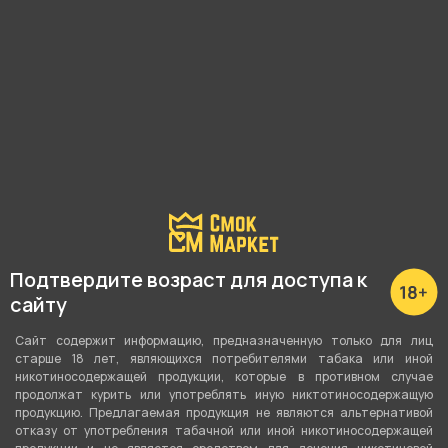
магазина.
Почему?
Наличие в магазинах:
Пушкина 25
3 мкрн, 11Б
Савельева, 54
Мира, 4Б
Подтвердите возраст для доступа к
сайту
Показать все
Сайт содержит информацию, предназначенную только для лиц
старше 18 лет, являющихся потребителями табака или иной
никотиносодержащей продукции, которые в противном случае
продолжат курить или употреблять иную никтотиносодержащую
О товаре
продукцию. Предлагаемая продукция не являются альтернативой
отказу от употребления табачной или иной никотиносодержащей