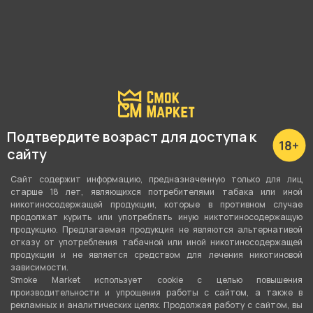
Наличие в магазинах:
Пушкина 25
Р. Зорге, 46
Подтвердите возраст для доступа к
Куйбышева, 69
сайту
Невежина, 3/8
Сайт содержит информацию, предназначенную только для лиц
старше 18 лет, являющихся потребителями табака или иной
Показать все
никотиносодержащей продукции, которые в противном случае
продолжат курить или употреблять иную никтотиносодержащую
продукцию. Предлагаемая продукция не являются альтернативой
отказу от употребления табачной или иной никотиносодержащей
продукции и не является средством для лечения никотиновой
О товаре
зависимости.
Smoke Market использует cookie c целью повышения
производительности и упрощения работы с сайтом, а также в
рекламных и аналитических целях. Продолжая работу с сайтом, вы
Оригинальные кремнии Zippo для