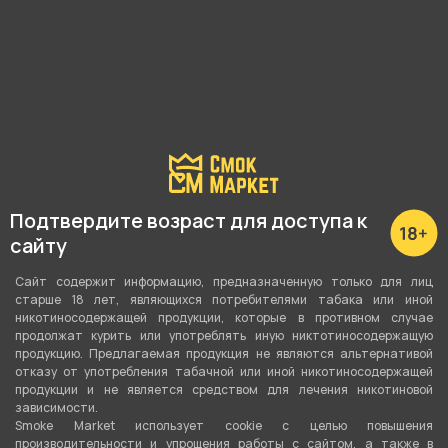
Наличие в магазинах:
Пушкина 25
Р. Зорге, 46
Куйбышева, 69
Подтвердите возраст для доступа к
Невежина, 3/8
сайту
Показать все
Сайт содержит информацию, предназначенную только для лиц
старше 18 лет, являющихся потребителями табака или иной
никотиносодержащей продукции, которые в противном случае
продолжат курить или употреблять иную никтотиносодержащую
продукцию. Предлагаемая продукция не являются альтернативой
отказу от употребления табачной или иной никотиносодержащей
О товаре
продукции и не является средством для лечения никотиновой
зависимости.
Smoke Market использует cookie c целью повышения
Газ S&B 150мл от компании , относится к
производительности и упрощения работы с сайтом, а также в