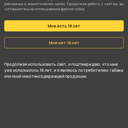
рекламных и аналитических целях. Продолжая работу с сайтом, вы
категориям
Комплектующие для зажигалок
.
соглашаетесь на использование файлов cookie.
В нашем интернет-магазине вы можете
Мне есть 18 лет
купить Газ S&B 150мл и забрать самовывозом в
ближайшем магазине в Кургане
Мне нет 18 лет
Продолжая использовать сайт, я подтверждаю, что мне
уже исполнилось 18 лет, и я являюсь потребителем табака
или иной никотинсодержащей продукции.