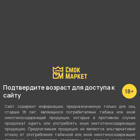
магазина.
Почему?
Наличие в магазинах:
Куйбышева, 69
Невежина, 3/8
3 мкрн, 31
Коли Мяготина, 8
Подтвердите возраст для доступа к
сайту
Показать все
Сайт содержит информацию, предназначенную только для лиц
старше 18 лет, являющихся потребителями табака или иной
никотиносодержащей продукции, которые в противном случае
продолжат курить или употреблять иную никтотиносодержащую
О товаре
продукцию. Предлагаемая продукция не являются альтернативой
отказу от употребления табачной или иной никотиносодержащей