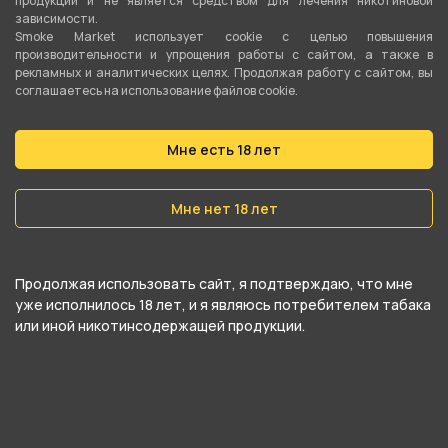
продукции и не является средством для лечения никотиновой
зависимости.
Мундштук для сигарет ZG130 Standart 8,5см
Smoke Market использует cookie c целью повышения
груша/фильтр от компании , относится к
производительности и упрощения работы с сайтом, а также в
рекламных и аналитических целях. Продолжая работу с сайтом, вы
категориям
Комплектующие для трубок
,
соглашаетесь на использование файлов cookie.
Мундштуки
.
Мне есть 18 лет
В нашем интернет-магазине вы можете
купить Мундштук для сигарет ZG130 Standart
Мне нет 18 лет
8,5см груша/фильтр и забрать самовывозом в
ближайшем магазине в Кургане
Продолжая использовать сайт, я подтверждаю, что мне
уже исполнилось 18 лет, и я являюсь потребителем табака
или иной никотинсодержащей продукции.