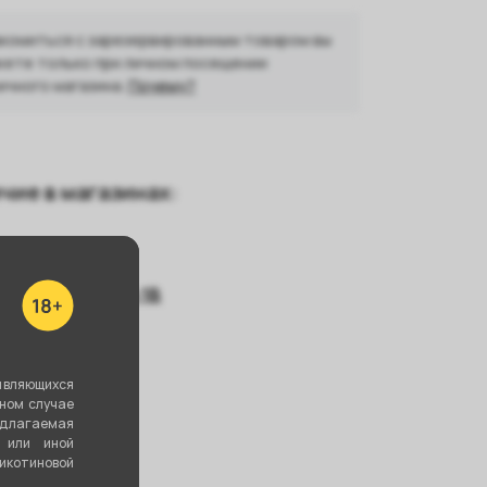
комиться с зарезервированным товаром вы
ете только при личном посещении
ичного магазина.
Почему?
чие в магазинах:
оветская, 47А
тройиндустрии 1В
танционная 13
ть все
являющихся
вном случае
едлагаемая
 или иной
котиновой