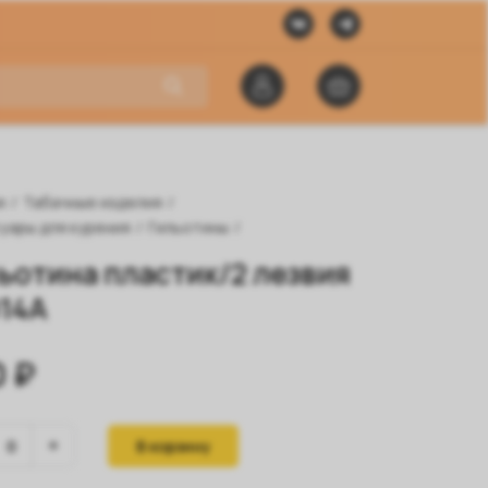
я
/
Табачные изделия
/
уары для курения
/
Гильотины
/
ьотина пластик/2 лезвия
14A
 ₽
В корзину