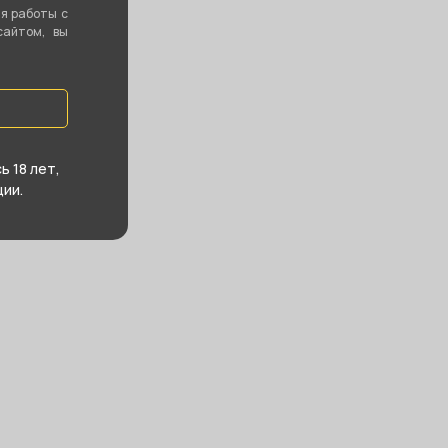
ия работы с
сайтом, вы
 18 лет,
ии.