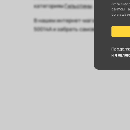
Smoke Mar
категориям
Гильотины
.
сайтом, 
соглашаете
В нашем интернет-магазине вы может
50014A и забрать самовывозом в бли
Продолжа
и я явля