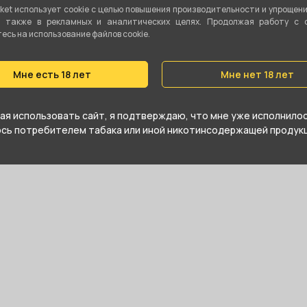
ket использует cookie c целью повышения производительности и упрощен
а также в рекламных и аналитических целях. Продолжая работу с 
сь на использование файлов cookie.
е купить Гильотина пластик/2 лезвия
жайшем магазине в Кургане
Мне есть 18 лет
Мне нет 18 лет
я использовать сайт, я подтверждаю, что мне уже исполнилось
юсь потребителем табака или иной никотинсодержащей продукц