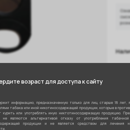
Озна
смож
розн
Нали
С
С
рдите возраст для доступа к сайту
С
Показа
ржит информацию, предназначенную только для лиц старше 18 лет, 
лями табака или иной никотиносодержащей продукции, которые в проти
 курить или употреблять иную никтотиносодержащую продукцию. Пр
я не являются альтернативой отказу от употребления табачной
содержащей продукции и не является средством для лечения ни
т компании , относится к
ти.