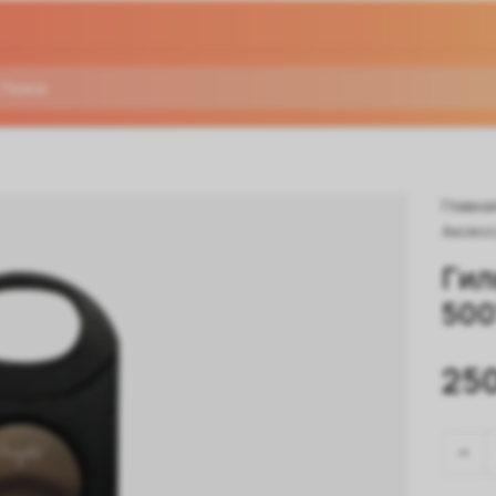
Главна
Аксесс
Гил
500
250