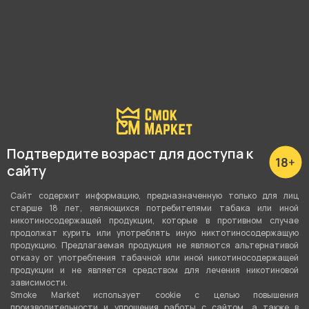
Табак для кальяна
Табак для кальяна
TANGIERS (Noir) 50г -
TANGIERS (Noir) 50г -
Tasty Peach (Мякоть
Tropical Punch (Вишня и
персика)
ананас)
1 150 ₽
1 150 ₽
Подтвердите возраст для доступа к
сайту
В корзину
В корзину
Сайт содержит информацию, предназначенную только для лиц
старше 18 лет, являющихся потребителями табака или иной
никотиносодержащей продукции, которые в противном случае
продолжат курить или употреблять иную никтотиносодержащую
продукцию. Предлагаемая продукция не являются альтернативой
отказу от употребления табачной или иной никотиносодержащей
продукции и не является средством для лечения никотиновой
зависимости.
Smoke Market использует cookie c целью повышения
производительности и упрощения работы с сайтом, а также в