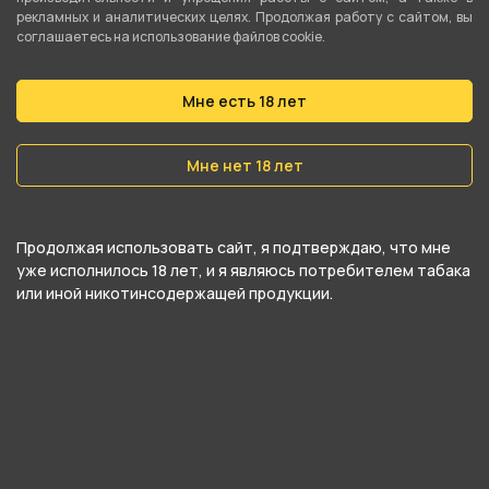
рекламных и аналитических целях. Продолжая работу с сайтом, вы
соглашаетесь на использование файлов cookie.
Табак для кальяна
Табак для кальяна
TANGIERS (Noir) 50г -
TANGIERS (Noir) 50г -
Мне есть 18 лет
Watermelon (Арбуз)
Welsh Cream (Сливочный
крем)
Мне нет 18 лет
1 150 ₽
1 150 ₽
В корзину
В корзину
Продолжая использовать сайт, я подтверждаю, что мне
уже исполнилось 18 лет, и я являюсь потребителем табака
или иной никотинсодержащей продукции.