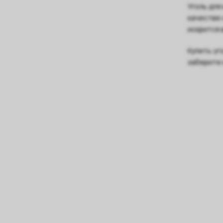
Уголь для
качестве 
искрится 
Купить уг
заберите 