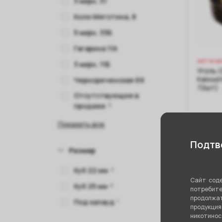
3 мкрн, 31
Коли Мяготина, 8
5 мкрн, 33Б
Гагарина 11А
нет в н
3 мкрн, 11Б
Уголь 
Kaloud 
Чернореченская 69
72шт)
Отсутствующие в
продаже
9
650 
Показать все
Подтве
Нет
Размер
Куб 22 мм
2
Сайт соде
Куб 25 мм
6
потребите
продолжат
Под калауд
1
продукци
никотино