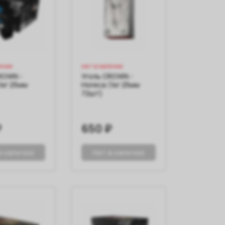
ичии
нет в наличии
ROWN -
Уголь CROWN -
(1кг 25мм
Horeca (1кг 25мм
72шт)
₽
650 ₽
в наличии
Нет в наличии