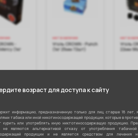
аличии
нет в наличии
нет в нал
CROWN -
Уголь CROWN - Punch
Уголь C
Mercy (1кг
(1кг 25мм 72шт)
22мм 9
₽
650 ₽
700 
рдите возраст для доступа к сайту
 в наличии
Нет в наличии
Нет 
ржит информацию, предназначенную только для лиц старше 18 лет, 
лями табака или иной никотиносодержащей продукции, которые в проти
 курить или употреблять иную никтотиносодержащую продукцию. Пр
я не являются альтернативой отказу от употребления табачной
содержащей продукции и не является средством для лечения ни