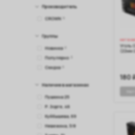
Производитель
CROWN
9
Группы
нет в н
Уголь 
Новинка
0
(22мм 
Популярно
3
Скидка
0
180 
Наличие в магазинах
Нет
Пушкина 25
Р. Зорге, 46
Куйбышева, 69
Невежина, 3/8