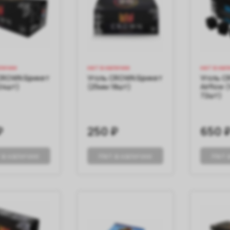
аличии
нет в наличии
нет в нал
CROWN Брикет
Уголь CROWN Брикет
Уголь C
24шт)
(25мм 18шт)
Airflow 
72шт)
₽
250 ₽
650 
 в наличии
Нет в наличии
Нет 