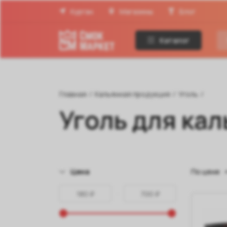
Курган
Магазины
Блог
Каталог
Главная
/
Кальянная продукция
/
Уголь
/
Уголь для ка
Цена
По цене