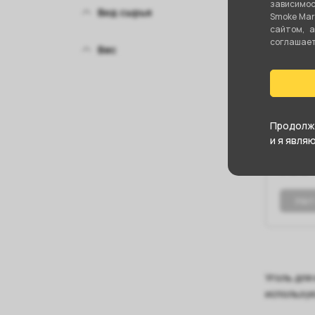
зависимос
Вид сырья
Smoke Mar
сайтом, 
соглашаете
Вес
нет в н
Уголь 
26мм 
Продолжа
и я явля
700 
Нет
Уголь для
использую