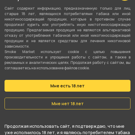
Крепость
Сайт содержит информацию, предназначенную только для лиц
старше 18 лет, являющихся потребителями табака или иной
20 мг Strong (Hard)
никотиносодержащей продукции, которые в противном случае
продолжат курить или употреблять иную никтотиносодержащую
Соотношение
продукцию. Предлагаемая продукция не являются альтернативой
отказу от употребления табачной или иной никотиносодержащей
50VG/50PG
продукции и не является средством для лечения никотиновой
зависимости.
Линейка
Smoke Market использует cookie c целью повышения
производительности и упрощения работы с сайтом, а также в
HQD
рекламных и аналитических целях. Продолжая работу с сайтом, вы
соглашаетесь на использование файлов cookie.
О товаре
Мне есть 18 лет
Абсолют Чай смородина лимон от
Мне нет 18 лет
компании HQD, относится к категориям
HQD
SALT
.
Продолжая использовать сайт, я подтверждаю, что мне
В нашем интернет-магазине вы можете
уже исполнилось 18 лет, и я являюсь потребителем табака