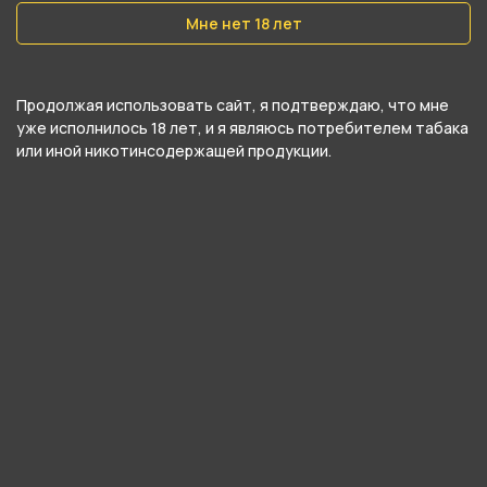
Мне нет 18 лет
О товаре
Продолжая использовать сайт, я подтверждаю, что мне
уже исполнилось 18 лет, и я являюсь потребителем табака
Алюминиевый мундштук AVANTE - Rage Blue от
или иной никотинсодержащей продукции.
компании EURO SHISHA, относится к
категориям
Для шланга
.
В нашем интернет-магазине вы можете
купить Алюминиевый мундштук AVANTE - Rage
Blue и забрать самовывозом в ближайшем
магазине в Кургане