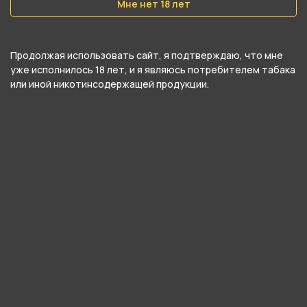
Мне нет 18 лет
Подробные характеристики
Продолжая использовать сайт, я подтверждаю, что мне
уже исполнилось 18 лет, и я являюсь потребителем табака
или иной никотинсодержащей продукции.
Тип чаши
Турка
Материал
Глина
Вместимость
20 гр