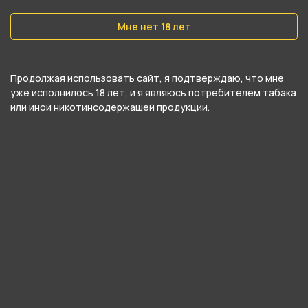
Мне нет 18 лет
Продолжая использовать сайт, я подтверждаю, что мне
Подробные характеристики
уже исполнилось 18 лет, и я являюсь потребителем табака
или иной никотинсодержащей продукции.
Тип чаши
Убивашка
Материал
Глина
Вместимость
18 гр