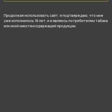
Подробные характеристики
Продолжая использовать сайт, я подтверждаю, что мне
уже исполнилось 18 лет, и я являюсь потребителем табака
Тип чаши
или иной никотинсодержащей продукции.
Убивашка
Материал
Глина
Вместимость
18 гр