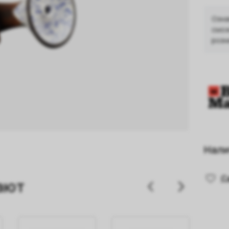
Озна
смож
розн
Нали
С
ают