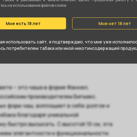
сь на использование файлов cookie.
Phunnel
Глина
Мне есть 18 лет
Мне нет 18 лет
15 гр
я использовать сайт, я подтверждаю, что мне уже исполнилось
юсь потребителем табака или иной никотинсодержащей продукц
вете – это чаша в форме Фаннел,
российским производителем Бигмакс.
ых форм чаш, воплощает в себе долгое и
табака благодаря уникальной
му быстро высыхать. С высотой 10 см, эта
ием элегантности и функциональности.