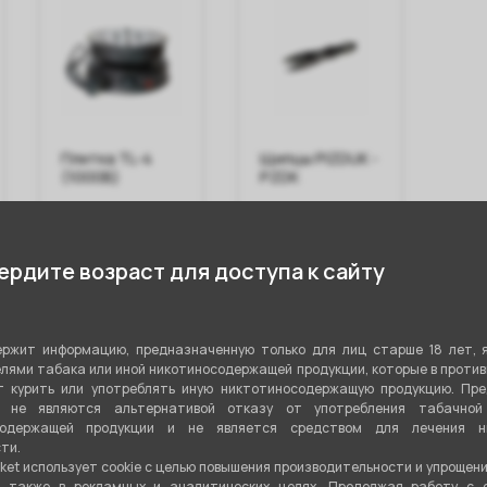
Плитка TL-4
Щипцы PIZDUK -
Ал
(1000В)
PZDK
му
AVA
Bla
1 550 ₽
600 ₽
70
рдите возраст для доступа к сайту
В корзину
В корзину
ржит информацию, предназначенную только для лиц старше 18 лет, 
лями табака или иной никотиносодержащей продукции, которые в проти
 курить или употреблять иную никтотиносодержащую продукцию. Пр
я не являются альтернативой отказу от употребления табачной
содержащей продукции и не является средством для лечения ни
стики
ти.
ket использует cookie c целью повышения производительности и упрощен
а также в рекламных и аналитических целях. Продолжая работу с 