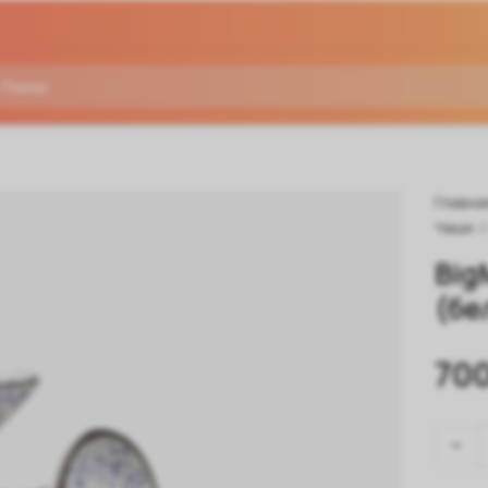
Главна
Чаши
/
Big
(бе
700