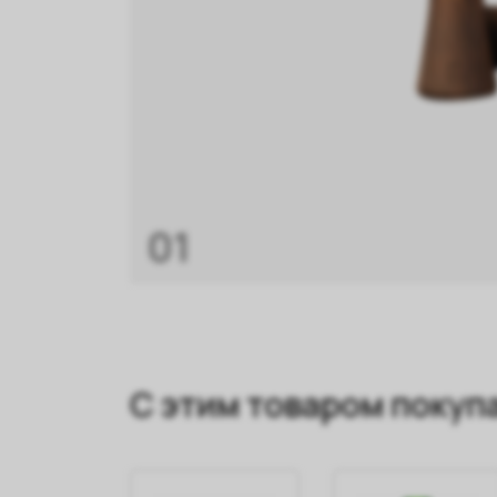
01
С этим товаром покуп