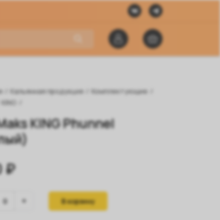
я
/
Кальянная продукция
/
Комплектующие
/
KING
/
Maks KING Phunnel
лый)
 ₽
В корзину