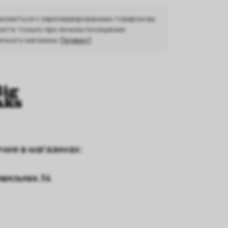
комиться с зарезервированным товаром вы
ете только при личном посещении
ичного магазина.
Почему?
чие в магазинах:
авельева, 54