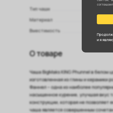
соглашаете
Тип чаши
Материал
Вместимость
Продолжа
и я явля
О товаре
Чаша BigMaks KING Phunnel в белом ц
изготовленная из глины и керамики 
Фаннел – одна из наиболее популярн
насыщенное курение, улучшая вкус 
конструкции, которая не позволяет е
чаша является совершенным сочетан