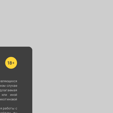
юминиевый
Чаша ФОРМА
Колба
ндштук
Турка - Бетон
стеклянная
NTE - Fuss
синий/желтый
GLOB -
ck
Transparent
0 ₽
790 ₽
1 000 ₽
В корзину
В корзину
В корзину
являющихся
вном случае
едлагаемая
 или иной
котиновой
ия работы с
сайтом, вы