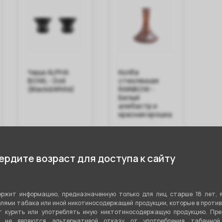
Чаша ALPHA
Колба
Кол
BOWL - Doll
стеклянная
(St
(Black&White)
RAINBOW -
Белый
алебастр и
красная крошка
1 190 ₽
950 ₽
1 
рдите возраст для доступа к сайту
В корзину
В корзину
ржит информацию, предназначенную только для лиц старше 18 лет, 
лями табака или иной никотиносодержащей продукции, которые в проти
 курить или употреблять иную никтотиносодержащую продукцию. Пр
стики
я не являются альтернативой отказу от употребления табачной