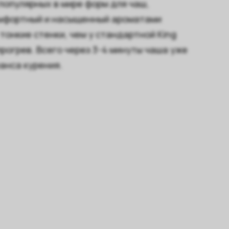
популярных в мире форм для чаш,
омфортный и насыщенный ароматами
тонкие стенки, чем у стандартной King
рогрев. Всего через 3-4 минуты чаша уже
анса курения.