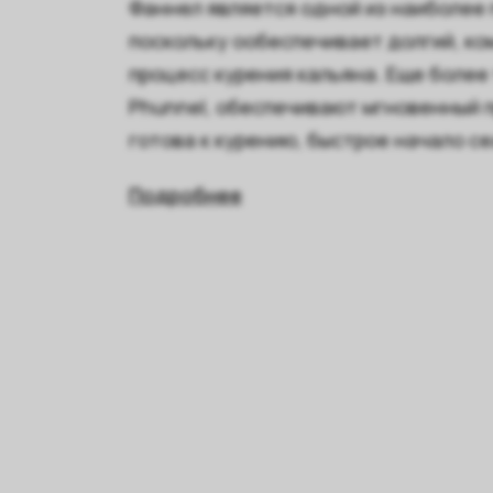
Фаннел является одной из наиболее 
поскольку ообеспечивает долгий, к
процесс курения кальяна. Еще более 
Phunnel, обеспечивают мгновенный п
готова к курению, быстрое начало се
Подробнее