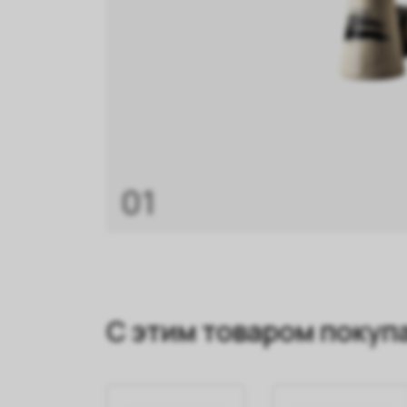
01
С этим товаром покуп