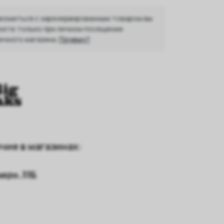
комиться с зарезервированным товаром вы
ете только при личном посещении
ичного магазина.
Почему?
чие в магазинах:
 мкрн, 33Б