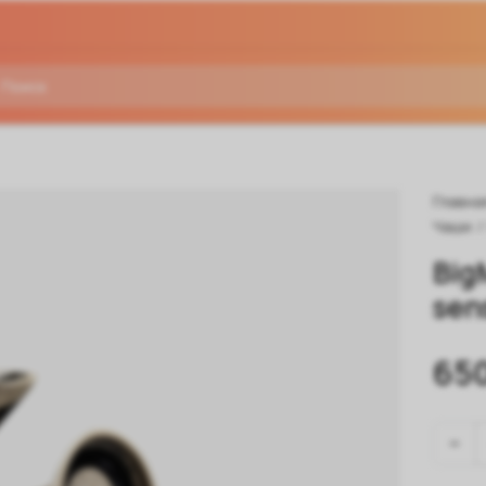
Главна
Чаши
/
Big
sen
65