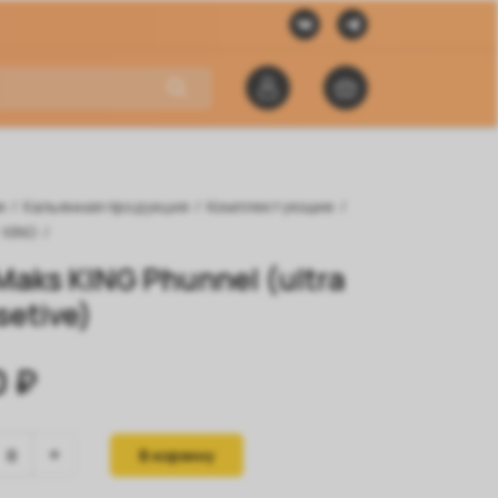
я
/
Кальянная продукция
/
Комплектующие
/
KING
/
Maks KING Phunnel (ultra
setive)
0 ₽
В корзину