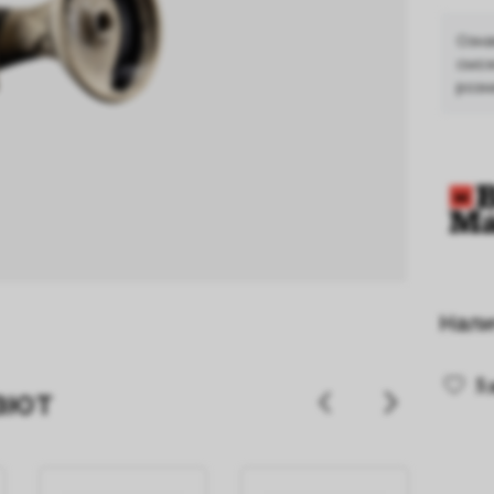
Озна
смож
розн
Нали
5
ают