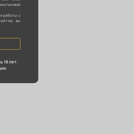
котиновой
ия работы с
сайтом, вы
 18 лет,
ии.