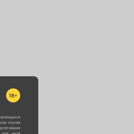
ба Drop
Чаша ФОРМА
Чаша COSMO
ratos)
Турка - Бетон
BOWL -
голубой/
Mixology
оранжевый
800 ₽
790 ₽
1 400 ₽
В корзину
В корзину
В корзину
являющихся
вном случае
едлагаемая
 или иной