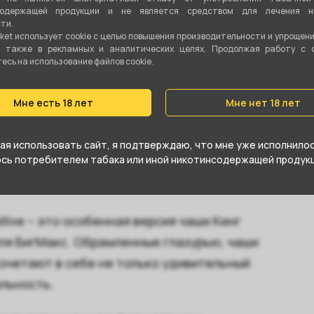
содержащей продукции и не является средством для лечения ни
ти.
ket использует cookie c целью повышения производительности и упрощен
Phunnel
а также в рекламных и аналитических целях. Продолжая работу с 
сь на использование файлов cookie.
Глина
Мне есть 18 лет
Мне нет 18 лет
15 гр
я использовать сайт, я подтверждаю, что мне уже исполнилось
юсь потребителем табака или иной никотинсодержащей продукц
itive – это особенная версия чаши Кинг
ля БигМакс. Обрамленные глазурью, чаши
 сочетают в себе не только удивительный
льность.