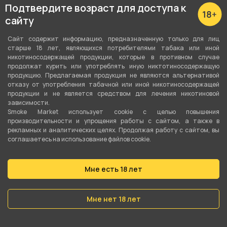
Подтвердите возраст для доступа к
сайту
Сайт содержит информацию, предназначенную только для лиц
старше 18 лет, являющихся потребителями табака или иной
Подробные характеристики
никотиносодержащей продукции, которые в противном случае
продолжат курить или употреблять иную никтотиносодержащую
продукцию. Предлагаемая продукция не являются альтернативой
Тип чаши
отказу от употребления табачной или иной никотиносодержащей
продукции и не является средством для лечения никотиновой
Убивашка
зависимости.
Smoke Market использует cookie c целью повышения
Материал
производительности и упрощения работы с сайтом, а также в
рекламных и аналитических целях. Продолжая работу с сайтом, вы
Керамика
соглашаетесь на использование файлов cookie.
Вместимость
28 гр
Мне есть 18 лет
Мне нет 18 лет
О товаре