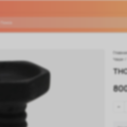
Главна
Чаши
/
THO
80