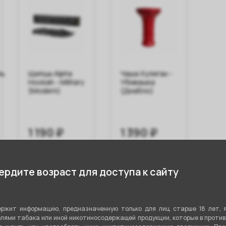
ль
Щипцы Alpha
Чаша Хулиган -
Кол
Hookah - Military
Убивашка
GLA
(Modern)
(Диабло)
Риф
1 190 ₽
1 390 ₽
1 
В корзину
В корзину
рдите возраст для доступа к сайту
ржит информацию, предназначенную только для лиц старше 18 лет, 
стики
лями табака или иной никотиносодержащей продукции, которые в проти