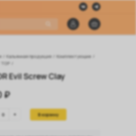
я
/
Кальянная продукция
/
Комплектующие
/
TOP
/
R Evil Screw Clay
0 ₽
В корзину