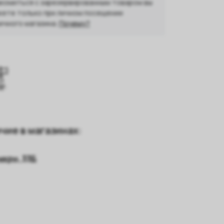
комиться с зарезервированным товаром вы
ете только при личном посещении
ичного магазина.
Почему?
чие в магазинах:
 мкрн, 33Б