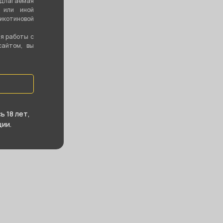
едлагаемая
 или иной
котиновой
ия работы с
сайтом, вы
 18 лет,
ии.