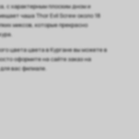
ка, с характерным плоским дном и
ещает чаша Thor Evil Screw около 18
пких миксов, которые прекрасно
кура.
ного цвета цвета в Кургане вы можете в
осто оформите на сайте заказ на
для вас филиале.