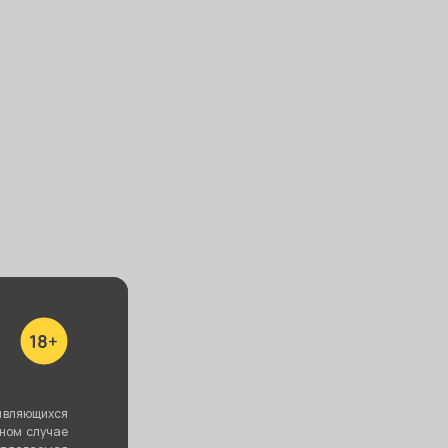
ба VESSEL
Шарик (8мм)
Щипцы ES by
SS Крафт -
EЖOV №10
леная
350 ₽
40 ₽
360 ₽
В корзину
В корзину
В корзину
являющихся
вном случае