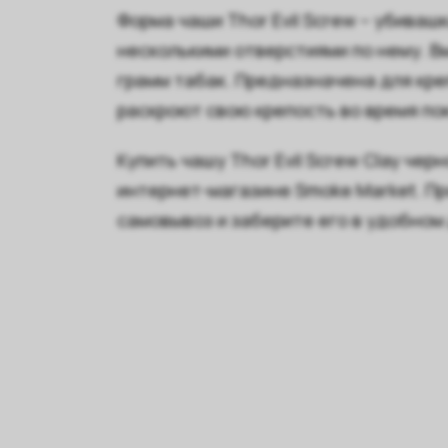
Форма чаши Thor Evil Screw – убиваш
несколькими отверстиями по нему. Вм
грамм табак. Предназначена для кре
раскроют свою крепость во время по
Купить чашу Thor Evil Screw Clay чер
интернет-магазине Smoke Market. Пр
самовывоз и заберите его в удобном 