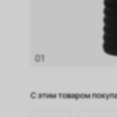
01
С этим товаром покуп