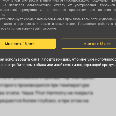
 курить или употреблять иную никтотиносодержащую продукцию. Пр
я не являются альтернативой отказу от употребления табачной
содержащей продукции и не является средством для лечения ни
Убивашка
ти.
ket использует cookie c целью повышения производительности и упрощен
Глина
а также в рекламных и аналитических целях. Продолжая работу с 
сь на использование файлов cookie.
18 гр
Мне есть 18 лет
Мне нет 18 лет
я использовать сайт, я подтверждаю, что мне уже исполнилось
юсь потребителем табака или иной никотинсодержащей продукц
вета от российского бренда Тор. Материал
оторого производился при температуре
ва этапа. Чаша Thor Harmony не покрыта
редается более глубоко, и при этом на