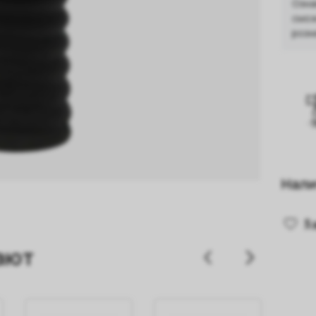
Озна
смож
розн
Нали
5
ают