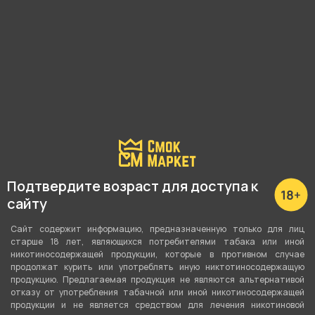
магазина.
Почему?
Наличие в магазинах:
Куйбышева, 69
Невежина, 3/8
Коли Мяготина, 8
Подтвердите возраст для доступа к
5 мкрн, 33Б
сайту
Показать все
Сайт содержит информацию, предназначенную только для лиц
старше 18 лет, являющихся потребителями табака или иной
никотиносодержащей продукции, которые в противном случае
продолжат курить или употреблять иную никтотиносодержащую
продукцию. Предлагаемая продукция не являются альтернативой
О товаре
отказу от употребления табачной или иной никотиносодержащей
продукции и не является средством для лечения никотиновой