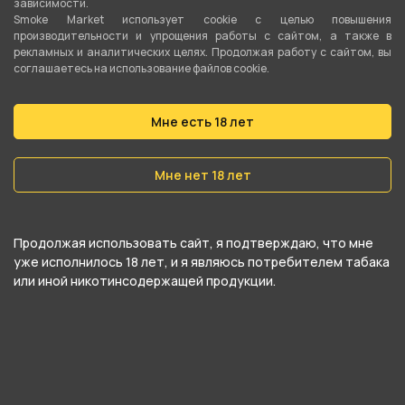
зависимости.
Фильтры сигаретные OCB бумажные Premium
Smoke Market использует cookie c целью повышения
производительности и упрощения работы с сайтом, а также в
(50шт) от компании , относится к
рекламных и аналитических целях. Продолжая работу с сайтом, вы
соглашаетесь на использование файлов cookie.
категориям
OCB
.
В нашем интернет-магазине вы можете
Мне есть 18 лет
купить Фильтры сигаретные OCB бумажные
Premium (50шт) и забрать самовывозом в
Мне нет 18 лет
ближайшем магазине в Кургане
Продолжая использовать сайт, я подтверждаю, что мне
уже исполнилось 18 лет, и я являюсь потребителем табака
или иной никотинсодержащей продукции.