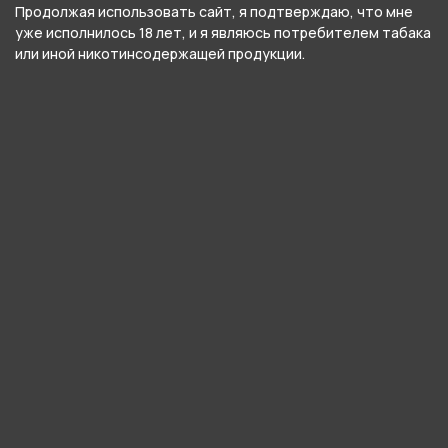
Продолжая использовать сайт, я подтверждаю, что мне
уже исполнилось 18 лет, и я являюсь потребителем табака
В нашем интернет-магазине вы можете
или иной никотинсодержащей продукции.
купить FUMMO X SERIAL CHILLER - New Year
Tangerine (Мандарин с морозной Хвоей) и
забрать самовывозом в ближайшем магазине в
Кургане