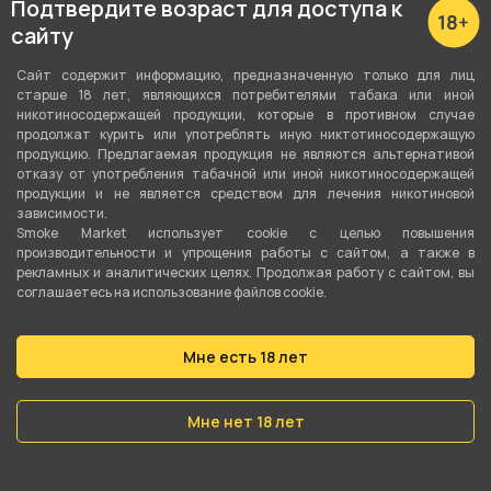
Подтвердите возраст для доступа к
12 мл
сайту
Перезаряжаемая
Сайт содержит информацию, предназначенную только для лиц
Да
старше 18 лет, являющихся потребителями табака или иной
никотиносодержащей продукции, которые в противном случае
Ёмкость аккумулятора
продолжат курить или употреблять иную никтотиносодержащую
продукцию. Предлагаемая продукция не являются альтернативой
650 мАч
отказу от употребления табачной или иной никотиносодержащей
продукции и не является средством для лечения никотиновой
Серия
зависимости.
Smoke Market использует cookie c целью повышения
FUMMO X SERIAL CHILLER
производительности и упрощения работы с сайтом, а также в
рекламных и аналитических целях. Продолжая работу с сайтом, вы
соглашаетесь на использование файлов cookie.
О товаре
Мне есть 18 лет
FUMMO X SERIAL CHILLER - New Year Tangerine
(Мандарин с морозной Хвоей) от
Мне нет 18 лет
компании FUMMO, относится к
категориям
FUMMO X CANDYLAB (10000 тяг)
.