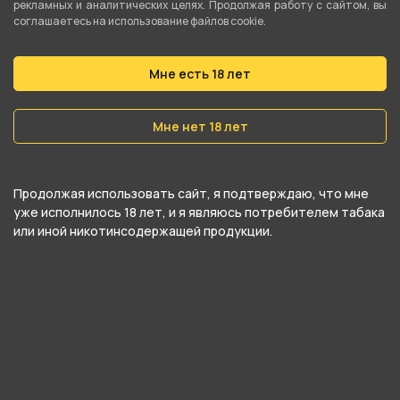
относится к категориям
Мерч
.
рекламных и аналитических целях. Продолжая работу с сайтом, вы
соглашаетесь на использование файлов cookie.
В нашем интернет-магазине вы можете купить
Мне есть 18 лет
Футболка QVKS белая L и забрать самовывозом
в ближайшем магазине в Кургане
Мне нет 18 лет
Продолжая использовать сайт, я подтверждаю, что мне
уже исполнилось 18 лет, и я являюсь потребителем табака
или иной никотинсодержащей продукции.