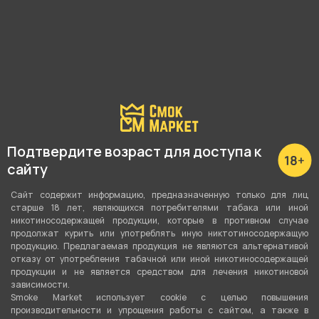
Наличие в магазинах:
Куйбышева, 69
Подтвердите возраст для доступа к
Чернореченская 69
сайту
Показать все
Сайт содержит информацию, предназначенную только для лиц
старше 18 лет, являющихся потребителями табака или иной
никотиносодержащей продукции, которые в противном случае
продолжат курить или употреблять иную никтотиносодержащую
продукцию. Предлагаемая продукция не являются альтернативой
О товаре
отказу от употребления табачной или иной никотиносодержащей
продукции и не является средством для лечения никотиновой
зависимости.
Smoke Market использует cookie c целью повышения
Футболка QVKS белая L от компании ELYSIUM,
производительности и упрощения работы с сайтом, а также в