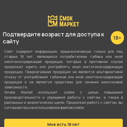
Подтвердите возраст для доступа к
сайту
О товаре
Сайт содержит информацию, предназначенную только для лиц
старше 18 лет, являющихся потребителями табака или иной
никотиносодержащей продукции, которые в противном случае
продолжат курить или употреблять иную никтотиносодержащую
Футболка VLIQ черная L от компании VOODOO
продукцию. Предлагаемая продукция не являются альтернативой
LAB, относится к категориям
Мерч
.
отказу от употребления табачной или иной никотиносодержащей
продукции и не является средством для лечения никотиновой
зависимости.
В нашем интернет-магазине вы можете купить
Smoke Market использует cookie c целью повышения
производительности и упрощения работы с сайтом, а также в
Футболка VLIQ черная L и забрать
рекламных и аналитических целях. Продолжая работу с сайтом, вы
самовывозом в ближайшем магазине в Кургане
соглашаетесь на использование файлов cookie.
Мне есть 18 лет