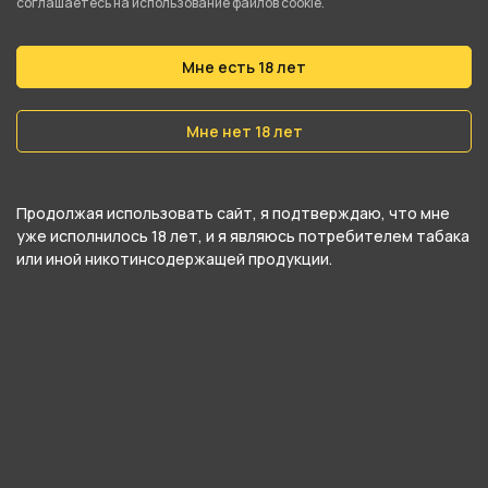
соглашаетесь на использование файлов cookie.
В нашем интернет-магазине вы можете купить
Футболка VOOPOO белая S и забрать
Мне есть 18 лет
самовывозом в ближайшем магазине в Кургане
Мне нет 18 лет
Продолжая использовать сайт, я подтверждаю, что мне
уже исполнилось 18 лет, и я являюсь потребителем табака
или иной никотинсодержащей продукции.