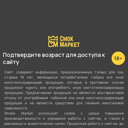
Наличие в магазинах:
Подтвердите возраст для доступа к
сайту
Куйбышева, 69
Сайт содержит информацию, предназначенную только для лиц
старше 18 лет, являющихся потребителями табака или иной
никотиносодержащей продукции, которые в противном случае
продолжат курить или употреблять иную никтотиносодержащую
О товаре
продукцию. Предлагаемая продукция не являются альтернативой
отказу от употребления табачной или иной никотиносодержащей
продукции и не является средством для лечения никотиновой
зависимости.
Футболка VOOPOO белая S от компании
Smoke Market использует cookie c целью повышения
VOOPOO, относится к категориям
Мерч
.
производительности и упрощения работы с сайтом, а также в
рекламных и аналитических целях. Продолжая работу с сайтом, вы