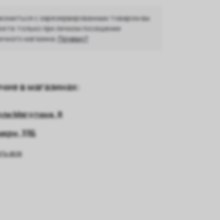
комиться с зарезервированным товаром вы
ете только при личном посещении
ичного магазина.
Почему?
чие в магазинах:
оли Мяготина, 8
 мкрн, 33Б
ть все