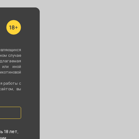
ба BZ для
Колба Крафт -
Персональный
являющихся
 410/460
Салатовая
мундштук -
вном случае
зьба)
Черный (с
лентой)
едлагаемая
 или иной
котиновой
200 ₽
1 000 ₽
690 ₽
ия работы с
сайтом, вы
В корзину
В корзину
В корзину
 18 лет,
ии.