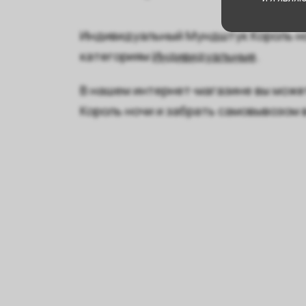
Индивидуальный Мундштук Король ноч
категориям
Индивидуальные
.
В нашем интернет-магазине вы мож
Король ночи и забрать самовывозом 