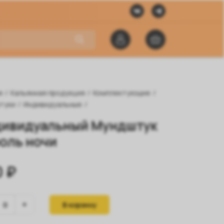
я
/
Кальянная продукция
/
Комплектующие
/
туки
/
Индивидуальные
/
ивидуальный Мундштук
оль ночи
 ₽
В корзину