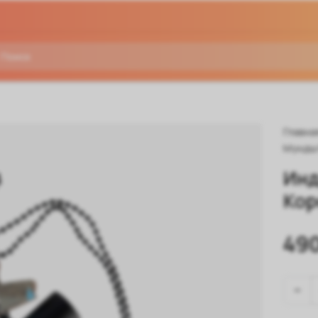
Главна
Мундш
Инд
Кор
490