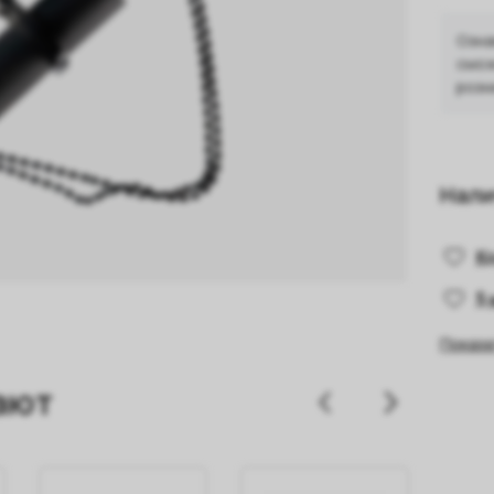
Озна
смож
розн
Нали
К
5
Показа
ают