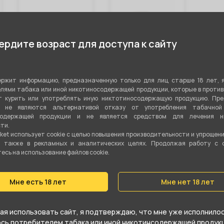
рдите возраст для доступа к сайту
Колба
Чаша KING
Кол
ржит информацию, предназначенную только для лиц старше 18 лет, 
стеклянная
Phunnel (ultra
AMY
лями табака или иной никотиносодержащей продукции, которые в проти
BASE - Blue
sensetive)
(ре
(mirrored)
 курить или употреблять иную никтотиносодержащую продукцию. Пр
я не являются альтернативой отказу от употребления табачной
содержащей продукции и не является средством для лечения ни
ти.
1 000 ₽
650 ₽
1 
ket использует cookie c целью повышения производительности и упрощен
а также в рекламных и аналитических целях. Продолжая работу с 
сь на использование файлов cookie.
В корзину
В корзину
Мне есть 18 лет
Мне нет 18 лет
я использовать сайт, я подтверждаю, что мне уже исполнилось
юсь потребителем табака или иной никотинсодержащей продукц