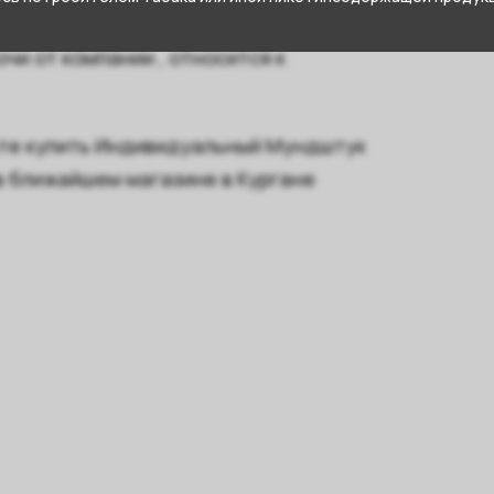
и от компании , относится к
ете купить Индивидуальный Мундштук
в ближайшем магазине в Кургане