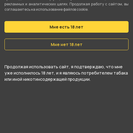
рекламных и аналитических целях. Продолжая работу с сайтом, вы
категориям
!РАСПРОДАЖА!
.
соглашаетесь на использование файлов cookie.
В нашем интернет-магазине вы можете
Мне есть 18 лет
купить Испаритель ДС и забрать самовывозом
в ближайшем магазине в Кургане
Мне нет 18 лет
Продолжая использовать сайт, я подтверждаю, что мне
уже исполнилось 18 лет, и я являюсь потребителем табака
или иной никотинсодержащей продукции.