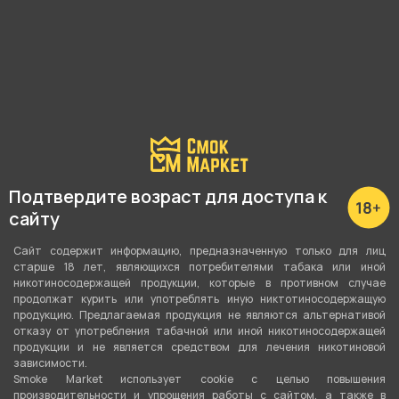
Наличие в магазинах:
Пушкина 25
3 мкрн, 31
Гоголя 87
Подтвердите возраст для доступа к
Конституции, 2
сайту
Показать все
Сайт содержит информацию, предназначенную только для лиц
старше 18 лет, являющихся потребителями табака или иной
никотиносодержащей продукции, которые в противном случае
продолжат курить или употреблять иную никтотиносодержащую
продукцию. Предлагаемая продукция не являются альтернативой
отказу от употребления табачной или иной никотиносодержащей
О товаре
продукции и не является средством для лечения никотиновой
зависимости.
Smoke Market использует cookie c целью повышения
Испаритель ДС от компании , относится к
производительности и упрощения работы с сайтом, а также в