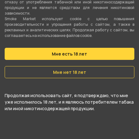
отказу от употребления табачной или иной никотиносодержащей
продукции и не является средством для лечения никотиновой
зависимости.
Smoke Market использует cookie c целью повышения
производительности и упрощения работы с сайтом, а также в
рекламных и аналитических целях. Продолжая работу с сайтом, вы
соглашаетесь на использование файлов cookie.
Подробные характеристики
Мне есть 18 лет
Нагревательный элемент
Сетка
Мне нет 18 лет
Рабочая мощность
12-15 Ватт
Продолжая использовать сайт, я подтверждаю, что мне
уже исполнилось 18 лет, и я являюсь потребителем табака
Сопротивление
или иной никотинсодержащей продукции.
0.6 Ом
Затяжка
Тугая (MTL)