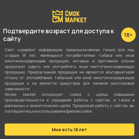
Подробные характеристики
Подтвердите возраст для доступа к
Вкус
сайту
Лимон
Сайт содержит информацию, предназначенную только для лиц
старше 18 лет, являющихся потребителями табака или иной
Количество затяжек
никотиносодержащей продукции, которые в противном случае
20000
продолжат курить или употреблять иную никтотиносодержащую
продукцию. Предлагаемая продукция не являются альтернативой
Объём жидкости
отказу от употребления табачной или иной никотиносодержащей
продукции и не является средством для лечения никотиновой
8 мл
зависимости.
Smoke Market использует cookie c целью повышения
Перезаряжаемая
производительности и упрощения работы с сайтом, а также в
рекламных и аналитических целях. Продолжая работу с сайтом, вы
Да
соглашаетесь на использование файлов cookie.
Ёмкость аккумулятора
Мне есть 18 лет
650 мАч