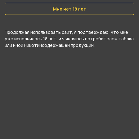
Серия
Мне нет 18 лет
IZI Q
Продолжая использовать сайт, я подтверждаю, что мне
О товаре
уже исполнилось 18 лет, и я являюсь потребителем табака
или иной никотинсодержащей продукции.
IZI Q 20000 - Sour Lemon (Кислый Лимон) от
компании HQD, относится к категориям .
В нашем интернет-магазине вы можете
купить IZI Q 20000 - Sour Lemon (Кислый
Лимон) и забрать самовывозом в ближайшем
магазине в Кургане