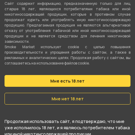
Сайт содержит информацию, предназначенную только для лиц
старше 18 лет, являющихся потребителями табака или иной
никотиносодержащей продукции, которые в противном случае
продолжат курить или употреблять иную никтотиносодержащую
продукцию. Предлагаемая продукция не являются альтернативой
отказу от употребления табачной или иной никотиносодержащей
продукции и не является средством для лечения никотиновой
зависимости.
Smoke Market использует cookie c целью повышения
производительности и упрощения работы с сайтом, а также в
рекламных и аналитических целях. Продолжая работу с сайтом, вы
соглашаетесь на использование файлов cookie.
О товаре
Мне есть 18 лет
Калауд Euro Shisha Нержавейка 3 от
компании EURO SHISHA, относится к
Мне нет 18 лет
категориям
Калауды
.
В нашем интернет-магазине вы можете
Продолжая использовать сайт, я подтверждаю, что мне
уже исполнилось 18 лет, и я являюсь потребителем табака
купить Калауд Euro Shisha Нержавейка 3 и
или иной никотинсодержащей продукции.