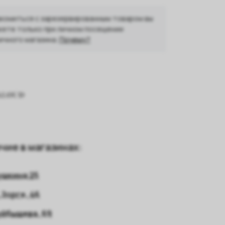
комиться с зарезервированным товаром вы
ете только при личном посещении
ичного магазина.
Почему?
чие в магазинах:
ушкина 25
 Зорге, 46
уйбышева, 69