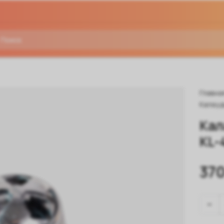
Главна
Калау
Кал
KL-
370