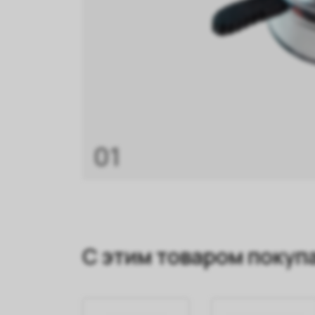
01
С этим товаром покуп