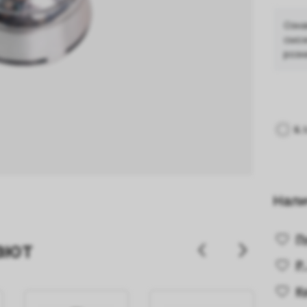
Озна
смож
розн
Нали
П
ают
Р.
К