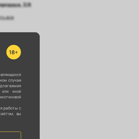
евежина, 3/8
ть все
ба VESSEL
Шланг для
Чаша ОБЛАКО x
SS Крафт -
кальяна Серый
SMOKEMARKET
зрачная
(soft touch
- Phunnel S
1,5м)
(Glaze top)
являющихся
350 ₽
300 ₽
1 100 ₽
вном случае
едлагаемая
 или иной
В корзину
В корзину
В корзину
котиновой
ия работы с
сайтом, вы