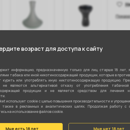
Н
Показа
Колба VESSEL
Чаша ALPHA
Кол
GLASS Крафт -
BOWL - Black
GLA
рдите возраст для доступа к сайту
Матовый
Matte (Race
Про
Classic DF)
ржит информацию, предназначенную только для лиц старше 18 лет, 
1 350 ₽
1 290 ₽
1 
лями табака или иной никотиносодержащей продукции, которые в проти
 курить или употреблять иную никтотиносодержащую продукцию. Пр
я не являются альтернативой отказу от употребления табачной
В корзину
В корзину
содержащей продукции и не является средством для лечения ни
ти.
ket использует cookie c целью повышения производительности и упрощен
а также в рекламных и аналитических целях. Продолжая работу с 
сь на использование файлов cookie.
стики
Мне есть 18 лет
Мне нет 18 лет