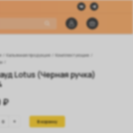
я
/
Кальянная продукция
/
Комплектующие
/
ды
/
ауд Lotus (Черная ручка)
4
 ₽
В корзину