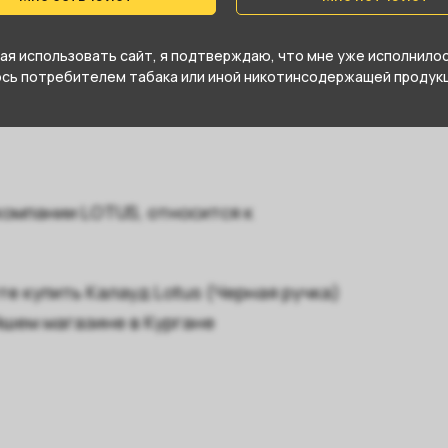
1257619737
я использовать сайт, я подтверждаю, что мне уже исполнилось
юсь потребителем табака или иной никотинсодержащей продукц
 компании LOTUS, относится к
е купить Калауд Lotus (Черная ручка)
йшем магазине в Кургане