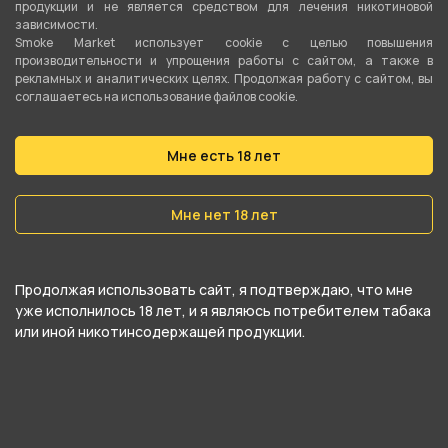
продукции и не является средством для лечения никотиновой
зависимости.
Smoke Market использует cookie c целью повышения
производительности и упрощения работы с сайтом, а также в
Подробные характеристики
рекламных и аналитических целях. Продолжая работу с сайтом, вы
соглашаетесь на использование файлов cookie.
SKU num
Мне есть 18 лет
1324478633
Мне нет 18 лет
О товаре
Алюминиевый калауд черного цвета с
Продолжая использовать сайт, я подтверждаю, что мне
задвижкой в форме осьминога.
уже исполнилось 18 лет, и я являюсь потребителем табака
или иной никотинсодержащей продукции.
В линейке калаудов Red Stork от бренда Euro
Shisha – аксессуары с разнообразными
формами клапанов. Стильный черный корпус,