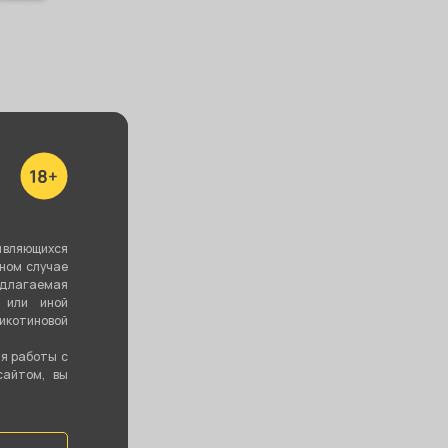
цы Witcher
Чаша ALPHA
Чаша ALPHA
lver
BOWL - Leaf
BOWL - Turk
(Black)
Design (Nude)
являющихся
вном случае
0 ₽
940 ₽
1 390 ₽
едлагаемая
 или иной
котиновой
В корзину
В корзину
В корзину
ия работы с
сайтом, вы