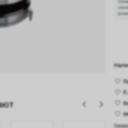
Озна
смож
розн
Нали
П
Р.
ают
К
Н
Показа