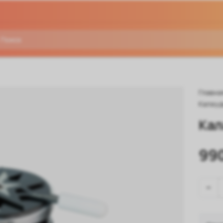
Главна
Калау
Кал
99