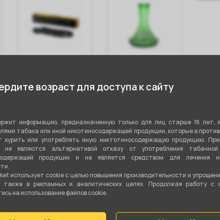
Щипцы Misha -
Колба
Щип
Pin (Лапки)
стеклянная
- Si
рдите возраст для доступа к сайту
BASE - Green
ржит информацию, предназначенную только для лиц старше 18 лет, 
лями табака или иной никотиносодержащей продукции, которые в проти
850 ₽
1 000 ₽
69
 курить или употреблять иную никтотиносодержащую продукцию. Пр
я не являются альтернативой отказу от употребления табачной
содержащей продукции и не является средством для лечения ни
В корзину
В корзину
ти.
ket использует cookie c целью повышения производительности и упрощен
а также в рекламных и аналитических целях. Продолжая работу с 
сь на использование файлов cookie.
стики