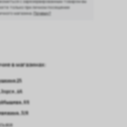
комиться с зарезервированным товаром вы
ете только при личном посещении
ичного магазина.
Почему?
чие в магазинах:
ушкина 25
 Зорге, 46
уйбышева, 69
евежина, 3/8
ть все