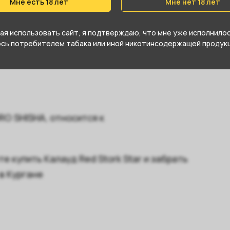
Мне есть 18 лет
Мне нет 18 лет
1630470820
я использовать сайт, я подтверждаю, что мне уже исполнилось
юсь потребителем табака или иной никотинсодержащей продукц
URO SHISHA, относится к
 купить Калауд Red Stork Star и забрать
в Кургане