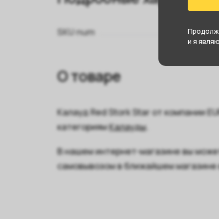
SKU num
Продолжа
и я явля
О товаре
Калауд Red Stork Star от компании E
категориям
Калауды
.
В нашем интернет-магазине вы можете
самовывозом в ближайшем магазине 