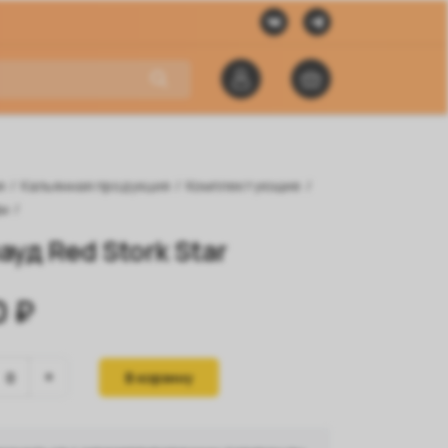
я
/
Кальянная продукция
/
Комплектующие
/
ды
/
ауд Red Stork Star
0 ₽
В корзину