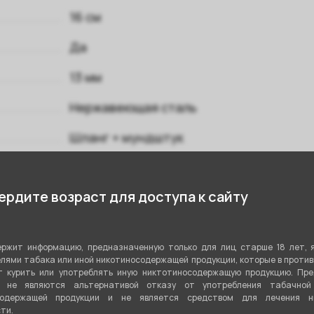
16 см
Да
13 мм
Нержавеющая сталь
Шланг + мундштук
Да
рдите возраст для доступа к сайту
Уплотнитель
Вертикальная
ржит информацию, предназначенную только для лиц старше 18 лет, 
Да
лями табака или иной никотиносодержащей продукции, которые в проти
 курить или употреблять иную никтотиносодержащую продукцию. Пр
я не являются альтернативой отказу от употребления табачной
Черный
,
Золото
содержащей продукции и не является средством для лечения ни
ти.