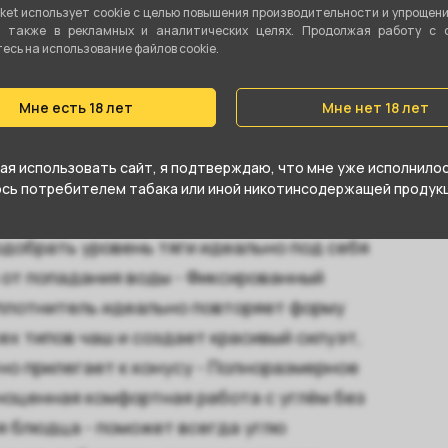
ket использует cookie c целью повышения производительности и упрощен
а также в рекламных и аналитических целях. Продолжая работу с 
сь на использование файлов cookie.
Мне есть 18 лет
Мне нет 18 лет
ка - дым словно бурная река или
зывая каскад чувств и желание скорее
я использовать сайт, я подтверждаю, что мне уже исполнилось
иональный диффузор из нержавеющей
юсь потребителем табака или иной никотинсодержащей продукц
да титана, придающий ему золотой
одобрать уровень тяги идеально под себя
а от попадания воды - Фиксированный
уплотнитель идеально повторяет форму
сех типов чаш и создает красивый силуэт,
тно прилегает к конусу - Полноразмерное
ноценная комфортная работа с углём без
я блюдца - поможет всегда углю