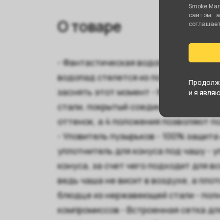
Smoke Mar
сайтом, 
О товаре
соглашаете
- Фантастическая водопадная продув
водопад стелется из под блюдца, вы
Продолжа
заснять этот момент - Многофункц
и я явля
стали, покрытый соединением нитри
оттенок, а 4 положения позволяют п
- Уловитель пузырьков - 100% защит
уплотнитель для конуса под чашу - 
конуса, за счет чего подходит для в
ведь чаша не висит в воздухе, а пло
блюдце из нержавеющей стали - пол
компромиссов - Встроенная сетка дл