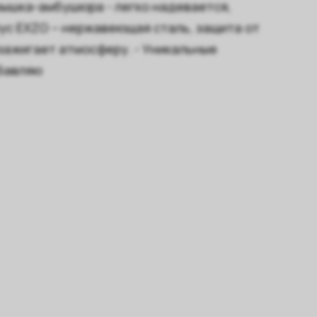
рышка-амбушюра - легко надевается,
пус EXZO – нержавеющая сталь, защита от
 зажигает атмосферу. - Уникальные
обавляю