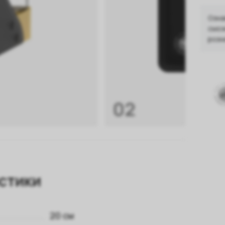
Озна
смож
розн
02
стики
20 см