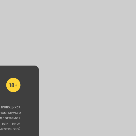
являющихся
вном случае
едлагаемая
 или иной
котиновой