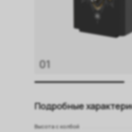
01
Подробные характери
Высота с колбой