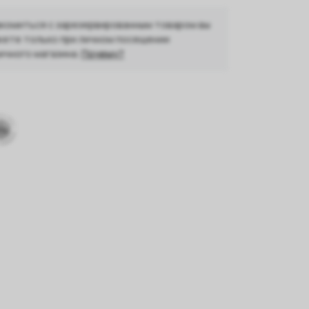
комиться с зарезервированным товаром вы
ете только при личном посещении
ичного магазина.
Почему?
03