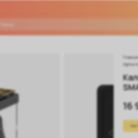
Главна
Alpha 
Кал
SMA
16 
Нет