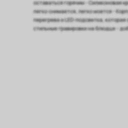
оставаться горячим - Силиконовая к
легко снимается, легко моется - Кор
перегрева и LED-подсветка, которая
стильные гравировки на блюдце - д