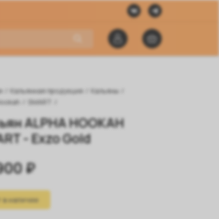
я
/
Кальянная продукция
/
Кальяны
/
Hookah
/
SMART
/
ьян ALPHA HOOKAH
RT - Exzo Gold
900 ₽
 в наличии