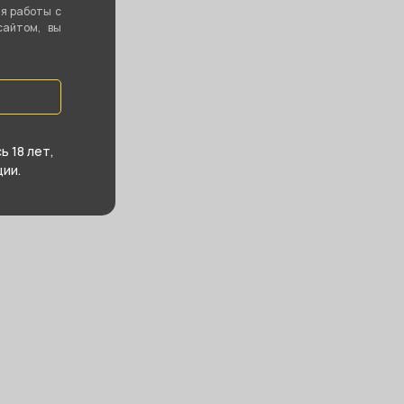
ия работы с
сайтом, вы
 18 лет,
ии.