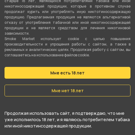
старше 18 лет, являющихся потребителями табака или иной
никотиносодержащей продукции, которые в противном случае
Тип продувки
продолжат курить или употреблять иную никтотиносодержащую
Вертикальная
продукцию. Предлагаемая продукция не являются альтернативой
отказу от употребления табачной или иной никотиносодержащей
продукции и не является средством для лечения никотиновой
Уплотнители в комплекте
зависимости.
Да
Smoke Market использует cookie c целью повышения
производительности и упрощения работы с сайтом, а также в
рекламных и аналитических целях. Продолжая работу с сайтом, вы
Цвет
соглашаетесь на использование файлов cookie.
Красный
,
Белый
Мне есть 18 лет
О товаре
Мне нет 18 лет
Кальян Alpha Hookah Model X Artist Collection в
цвете Red Matte отличается от обычной
Продолжая использовать сайт, я подтверждаю, что мне
версии дизайнерским каллиграфическим
уже исполнилось 18 лет, и я являюсь потребителем табака
узором, разработанным художником Павлом
или иной никотинсодержащей продукции.
Алмазовым. Он нанесен на шахту, мундштук и