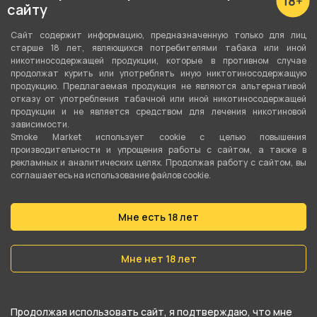
Шланг, мундштук в комплекте
сайту
Шланг + мундштук
Сайт содержит информацию, предназначенную только для лиц
старше 18 лет, являющихся потребителями табака или иной
Диффузор
никотиносодержащей продукции, которые в противном случае
продолжат курить или употреблять иную никтотиносодержащую
Да
продукцию. Предлагаемая продукция не являются альтернативой
отказу от употребления табачной или иной никотиносодержащей
Тип соединения колбы с шахтой
продукции и не является средством для лечения никотиновой
Уплотнитель
зависимости.
Smoke Market использует cookie c целью повышения
производительности и упрощения работы с сайтом, а также в
Тип продувки
рекламных и аналитических целях. Продолжая работу с сайтом, вы
Вертикальная
соглашаетесь на использование файлов cookie.
Уплотнители в комплекте
Мне есть 18 лет
Да
Цвет
Мне нет 18 лет
Белый
Продолжая использовать сайт, я подтверждаю, что мне