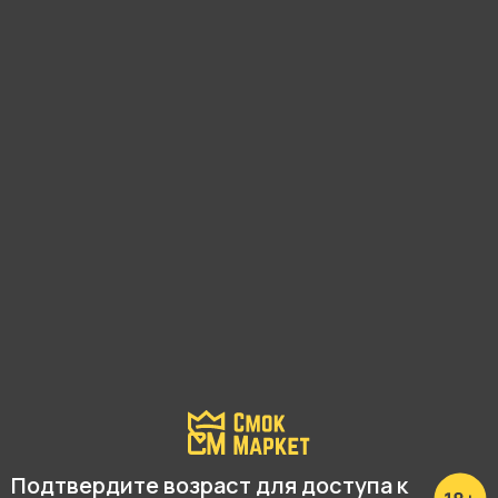
Высота с колбой
49 см
Высота без колбы
42 см
Диаметр блюдца
20 см
Внутренний диаметр шахты
14 мм
Материал шахты
Нержавеющая сталь
Материал основания шахты
Полиацеталь
Подтвердите возраст для доступа к