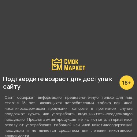
Материал шахты
Нержавеющая сталь
Шланг, мундштук в комплекте
Шланг + мундштук
Диффузор
Да
Тип соединения колбы с шахтой
Подтвердите возраст для доступа к
Уплотнитель
сайту
Тип продувки
Сайт содержит информацию, предназначенную только для лиц
Вертикальная
старше 18 лет, являющихся потребителями табака или иной
никотиносодержащей продукции, которые в противном случае
продолжат курить или употреблять иную никтотиносодержащую
Уплотнители в комплекте
продукцию. Предлагаемая продукция не являются альтернативой
Да
отказу от употребления табачной или иной никотиносодержащей
продукции и не является средством для лечения никотиновой
зависимости.