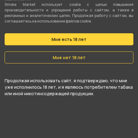
Цвет
Smoke Market использует cookie c целью повышения
Черный
,
Фиолетовый
производительности и упрощения работы с сайтом, а также в
рекламных и аналитических целях. Продолжая работу с сайтом, вы
соглашаетесь на использование файлов cookie.
О товаре
Мне есть 18 лет
Кальян Alpha Hookah модель X в цвете Space X
выполнен из надежных материалов,
Мне нет 18 лет
обеспечивающих жаропрочность и
надежность устройства. Особой фишкой
Продолжая использовать сайт, я подтверждаю, что мне
здесь стала уникальная вертикальная
уже исполнилось 18 лет, и я являюсь потребителем табака
продувка: дым проходит не по клапанам, а
или иной никотинсодержащей продукции.
через специальные отверстия в шахте,
красиво разбиваясь о блюдце. Накладки
желтого цвета у кальяна Альфа Хука модель X
покрыты порошковым напылением, как и