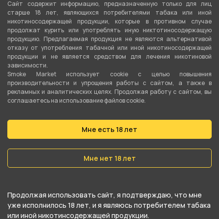
Сайт содержит информацию, предназначенную только для лиц
старше 18 лет, являющихся потребителями табака или иной
Материал шахты
никотиносодержащей продукции, которые в противном случае
Нержавеющая сталь
продолжат курить или употреблять иную никтотиносодержащую
продукцию. Предлагаемая продукция не являются альтернативой
отказу от употребления табачной или иной никотиносодержащей
Шланг, мундштук в комплекте
продукции и не является средством для лечения никотиновой
Шланг + мундштук
зависимости.
Smoke Market использует cookie c целью повышения
производительности и упрощения работы с сайтом, а также в
Диффузор
рекламных и аналитических целях. Продолжая работу с сайтом, вы
Да
соглашаетесь на использование файлов cookie.
Тип соединения колбы с шахтой
Мне есть 18 лет
Уплотнитель
Тип продувки
Мне нет 18 лет
Вертикальная
Уплотнители в комплекте
Продолжая использовать сайт, я подтверждаю, что мне
Да
уже исполнилось 18 лет, и я являюсь потребителем табака
или иной никотинсодержащей продукции.