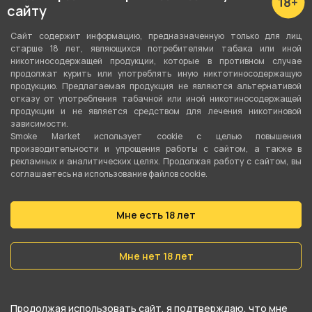
Диффузор
сайту
Да
Сайт содержит информацию, предназначенную только для лиц
старше 18 лет, являющихся потребителями табака или иной
Тип соединения колбы с шахтой
никотиносодержащей продукции, которые в противном случае
Уплотнитель
продолжат курить или употреблять иную никтотиносодержащую
продукцию. Предлагаемая продукция не являются альтернативой
отказу от употребления табачной или иной никотиносодержащей
Тип продувки
продукции и не является средством для лечения никотиновой
Вертикальная
зависимости.
Smoke Market использует cookie c целью повышения
Уплотнители в комплекте
производительности и упрощения работы с сайтом, а также в
рекламных и аналитических целях. Продолжая работу с сайтом, вы
Да
соглашаетесь на использование файлов cookie.
Цвет
Мне есть 18 лет
Серый
Мне нет 18 лет
О товаре
Кальян Misha Revolt Nardo Grey от известного
Продолжая использовать сайт, я подтверждаю, что мне