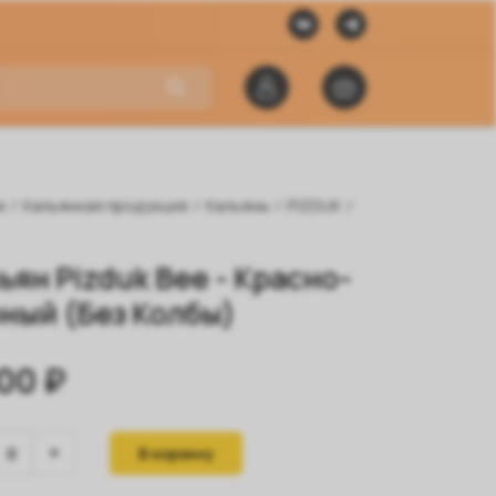
я
/
Кальянная продукция
/
Кальяны
/
PIZDUK
/
ьян Pizduk Bee - Красно-
ный (Без Колбы)
00 ₽
В корзину