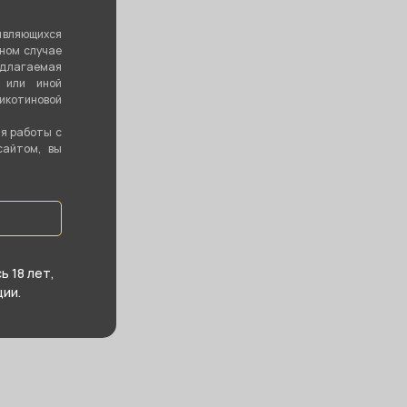
енина, 131
являющихся
ть все
вном случае
едлагаемая
 или иной
котиновой
ия работы с
сайтом, вы
 18 лет,
ии.