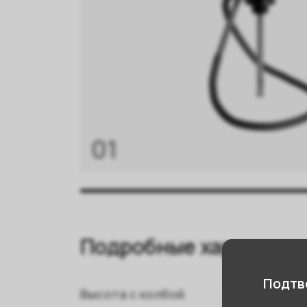
01
Подробные характери
Подтве
Высота с колбой