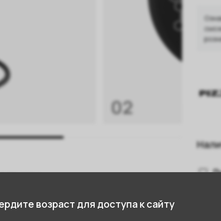
Озна
смож
розн
02
Нали
П
стики
3 
рдите возраст для доступа к сайту
С
56 см