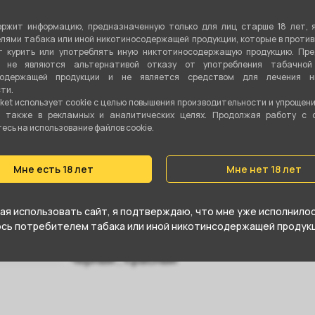
Л
53 см
ржит информацию, предназначенную только для лиц старше 18 лет, 
Показа
лями табака или иной никотиносодержащей продукции, которые в проти
13 мм
 курить или употреблять иную никтотиносодержащую продукцию. Пр
я не являются альтернативой отказу от употребления табачной
Нержавеющая сталь
содержащей продукции и не является средством для лечения ни
ти.
ket использует cookie c целью повышения производительности и упрощен
Шланг + мундштук
а также в рекламных и аналитических целях. Продолжая работу с 
сь на использование файлов cookie.
Да
Уплотнитель
Мне есть 18 лет
Мне нет 18 лет
Вертикальная
я использовать сайт, я подтверждаю, что мне уже исполнилось
юсь потребителем табака или иной никотинсодержащей продукц
Да
Черный
,
Красный