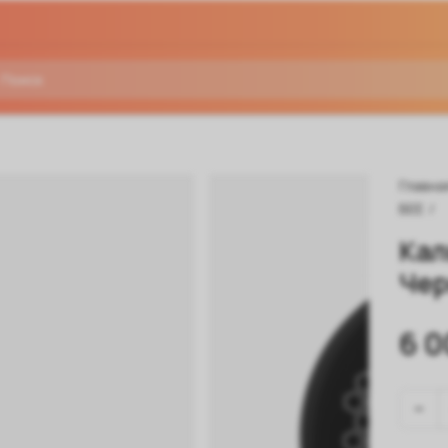
Главна
BEE
/
Кал
Чер
6 0