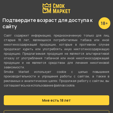
Высота с колбой
44 см
Подтвердите возраст для доступа к
Высота без колбы
сайту
39 см
Сайт содержит информацию, предназначенную только для лиц
Колба в комплекте
старше 18 лет, являющихся потребителями табака или иной
никотиносодержащей продукции, которые в противном случае
Да
продолжат курить или употреблять иную никтотиносодержащую
продукцию. Предлагаемая продукция не являются альтернативой
Внутренний диаметр шахты
отказу от употребления табачной или иной никотиносодержащей
продукции и не является средством для лечения никотиновой
12 мм
зависимости.
Smoke Market использует cookie c целью повышения
Материал шахты
производительности и упрощения работы с сайтом, а также в
рекламных и аналитических целях. Продолжая работу с сайтом, вы
Нержавеющая сталь
соглашаетесь на использование файлов cookie.
Шланг, мундштук в комплекте
Шланг + мундштук + щипцы
Мне есть 18 лет
Диффузор