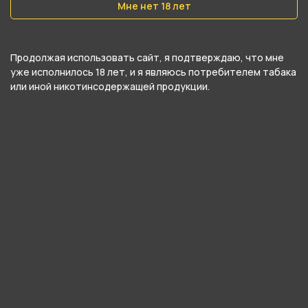
Мне нет 18 лет
Да
Тип соединения колбы с шахтой
Продолжая использовать сайт, я подтверждаю, что мне
Уплотнитель
уже исполнилось 18 лет, и я являюсь потребителем табака
или иной никотинсодержащей продукции.
Тип продувки
Вертикальная
Уплотнители в комплекте
Да
Цвет
Синий