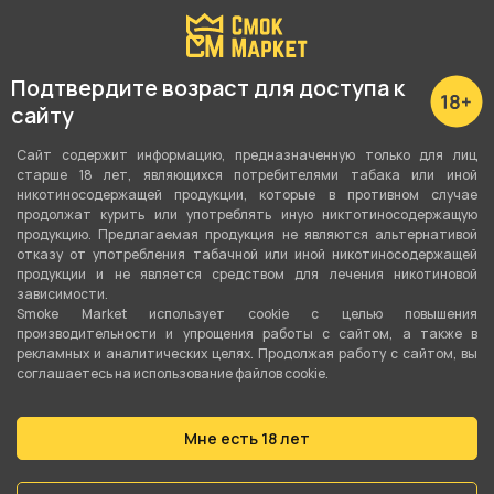
Высота с колбой
58 см
Подтвердите возраст для доступа к
Высота без колбы
сайту
53 см
Сайт содержит информацию, предназначенную только для лиц
Колба в комплекте
старше 18 лет, являющихся потребителями табака или иной
никотиносодержащей продукции, которые в противном случае
Да
продолжат курить или употреблять иную никтотиносодержащую
продукцию. Предлагаемая продукция не являются альтернативой
Внутренний диаметр шахты
отказу от употребления табачной или иной никотиносодержащей
продукции и не является средством для лечения никотиновой
12 мм
зависимости.
Smoke Market использует cookie c целью повышения
Материал шахты
производительности и упрощения работы с сайтом, а также в
рекламных и аналитических целях. Продолжая работу с сайтом, вы
Нержавеющая сталь
соглашаетесь на использование файлов cookie.
Шланг, мундштук в комплекте
Шланг + мундштук + щипцы
Мне есть 18 лет
Диффузор