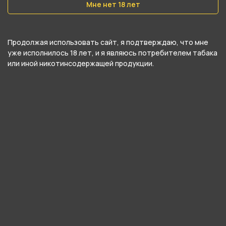
Мне нет 18 лет
Да
Тип соединения колбы с шахтой
Продолжая использовать сайт, я подтверждаю, что мне
Уплотнитель
уже исполнилось 18 лет, и я являюсь потребителем табака
или иной никотинсодержащей продукции.
Тип продувки
Вертикальная
Уплотнители в комплекте
Да
Цвет
Фиолетовый