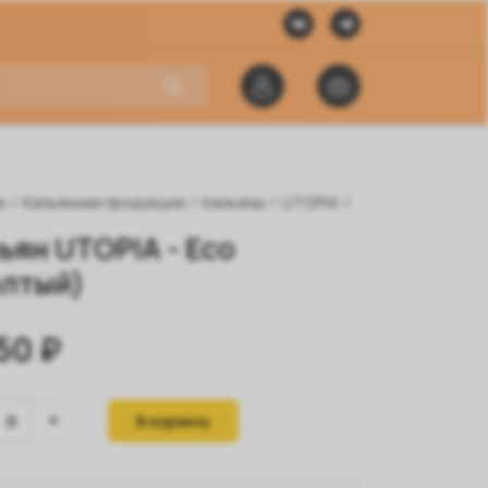
я
/
Кальянная продукция
/
Кальяны
/
UTOPIA
/
ьян UTOPIA - Eco
лтый)
50 ₽
В корзину