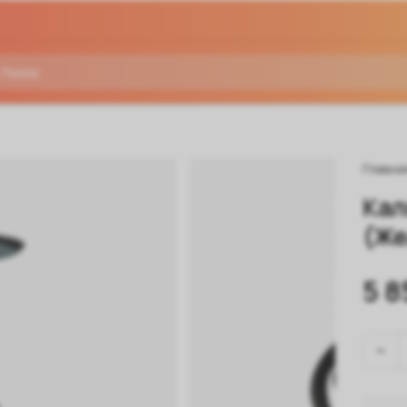
Главна
Кал
(Же
5 8