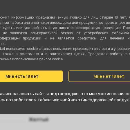
53 см
ржит информацию, предназначенную только для лиц старше 18 лет, 
Да
лями табака или иной никотиносодержащей продукции, которые в проти
 курить или употреблять иную никтотиносодержащую продукцию. Пр
12 мм
я не являются альтернативой отказу от употребления табачной
содержащей продукции и не является средством для лечения ни
ти.
Нержавеющая сталь
ket использует cookie c целью повышения производительности и упрощен
а также в рекламных и аналитических целях. Продолжая работу с 
Шланг + мундштук + щипцы
сь на использование файлов cookie.
Да
Мне есть 18 лет
Мне нет 18 лет
Уплотнитель
я использовать сайт, я подтверждаю, что мне уже исполнилось
Вертикальная
юсь потребителем табака или иной никотинсодержащей продукц
Да
Желтый