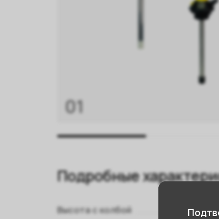
01
Подробные характери
Высота с колбой
Подтве