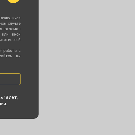
являющихся
вном случае
едлагаемая
 или иной
котиновой
ия работы с
сайтом, вы
 18 лет,
ии.