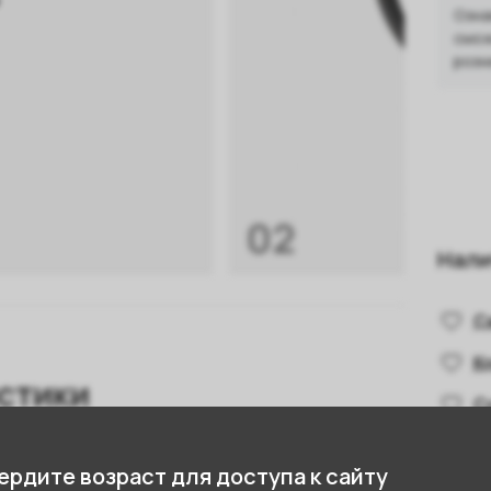
Озна
смож
розн
02
Нали
С
К
стики
С
С
58 см
рдите возраст для доступа к сайту
Показа