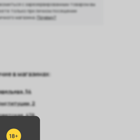
комиться с зарезервированным товаром вы
ете только при личном посещении
ичного магазина.
Почему?
03
чие в магазинах:
авельева, 54
онституции, 2
оветская, 47А
танционная 13
ть все