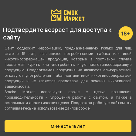
Подтвердите возраст для доступа к
сайту
О товаре
Сайт содержит информацию, предназначенную только для лиц
старше 18 лет, являющихся потребителями табака или иной
Картхолдер Husky белый от компании VOODOO
никотиносодержащей продукции, которые в противном случае
продолжат курить или употреблять иную никтотиносодержащую
LAB, относится к категориям
Мерч
.
продукцию. Предлагаемая продукция не являются альтернативой
отказу от употребления табачной или иной никотиносодержащей
продукции и не является средством для лечения никотиновой
В нашем интернет-магазине вы можете купить
зависимости.
Smoke Market использует cookie c целью повышения
Картхолдер Husky белый и забрать
производительности и упрощения работы с сайтом, а также в
самовывозом в ближайшем магазине в Кургане
рекламных и аналитических целях. Продолжая работу с сайтом, вы
соглашаетесь на использование файлов cookie.
Мне есть 18 лет