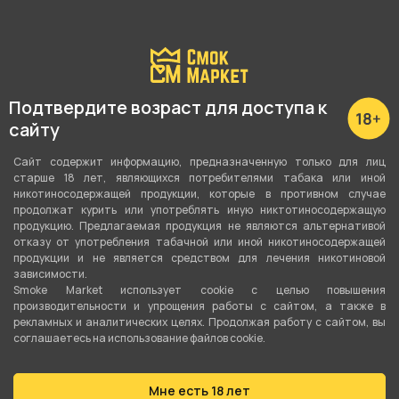
Подтвердите возраст для доступа к
сайту
О товаре
Сайт содержит информацию, предназначенную только для лиц
старше 18 лет, являющихся потребителями табака или иной
никотиносодержащей продукции, которые в противном случае
продолжат курить или употреблять иную никтотиносодержащую
Картхолдер Husky черный от компании
продукцию. Предлагаемая продукция не являются альтернативой
VOODOO LAB, относится к категориям
Мерч
.
отказу от употребления табачной или иной никотиносодержащей
продукции и не является средством для лечения никотиновой
зависимости.
В нашем интернет-магазине вы можете купить
Smoke Market использует cookie c целью повышения
производительности и упрощения работы с сайтом, а также в
Картхолдер Husky черный и забрать
рекламных и аналитических целях. Продолжая работу с сайтом, вы
самовывозом в ближайшем магазине в Кургане
соглашаетесь на использование файлов cookie.
Мне есть 18 лет